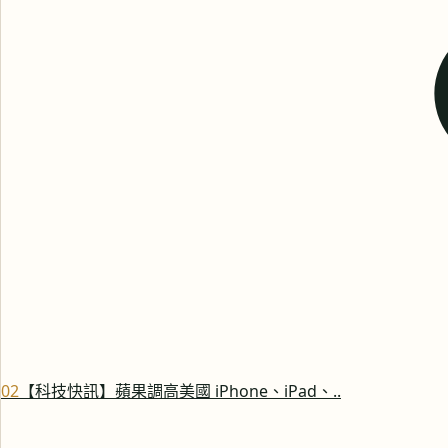
0
2
【科技快訊】蘋果調高美國 iPhone、iPad、..