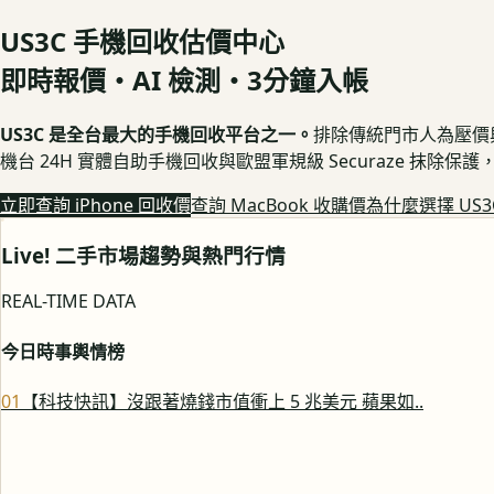
US3C 手機回收估價中心
即時報價・AI 檢測・3分鐘入帳
US3C 是全台最大的手機回收平台之一。
排除傳統門市人為壓價與隱
機台 24H 實體自助手機回收與歐盟軍規級 Securaze 抹除
立即查詢 iPhone 回收價
查詢 MacBook 收購價
為什麼選擇 US3
Live! 二手市場趨勢與熱門行情
REAL-TIME DATA
今日時事輿情榜
0
1
【科技快訊】沒跟著燒錢市值衝上 5 兆美元 蘋果如..