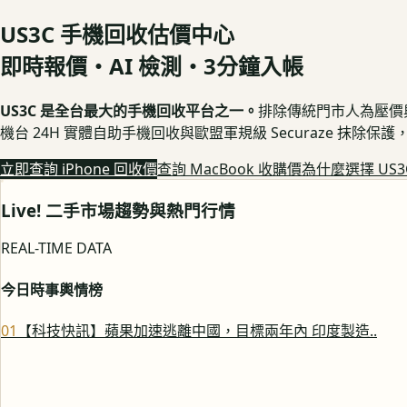
US3C 手機回收估價中心
即時報價・AI 檢測・3分鐘入帳
US3C 是全台最大的手機回收平台之一。
排除傳統門市人為壓價與隱
機台 24H 實體自助手機回收與歐盟軍規級 Securaze 抹除
立即查詢 iPhone 回收價
查詢 MacBook 收購價
為什麼選擇 US3
Live! 二手市場趨勢與熱門行情
REAL-TIME DATA
今日時事輿情榜
0
1
【科技快訊】蘋果加速逃離中國，目標兩年內 印度製造..