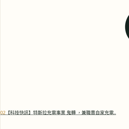
0
2
【科技快訊】特斯拉充電事業 鬼轉 ，兼職賣自家充電..