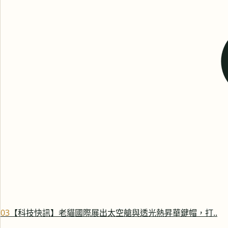
0
3
【科技快訊】老貓國際展出太空艙與透光熱昇華鍵帽，打..