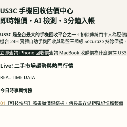
US3C 手機回收估價中心
即時報價・AI 檢測・3分鐘入帳
US3C 是全台最大的手機回收平台之一。
排除傳統門市人為壓價與隱
機台 24H 實體自助手機回收與歐盟軍規級 Securaze 抹除
立即查詢 iPhone 回收價
查詢 MacBook 收購價
為什麼選擇 US3
Live! 二手市場趨勢與熱門行情
REAL-TIME DATA
今日時事輿情榜
0
1
【科技快訊】蘋果壓價踢鐵板，傳長鑫存儲拒降記憶體報價