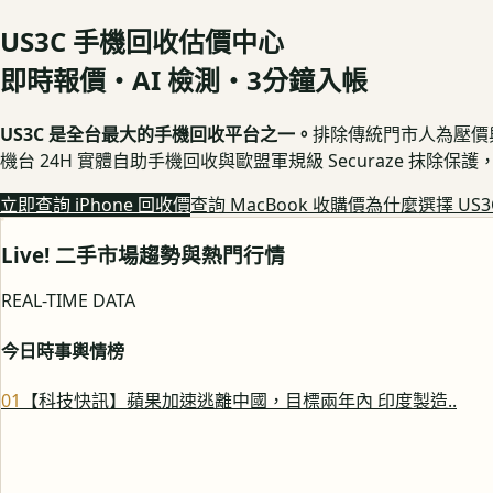
US3C 手機回收估價中心
即時報價・AI 檢測・3分鐘入帳
US3C 是全台最大的手機回收平台之一。
排除傳統門市人為壓價與隱
機台 24H 實體自助手機回收與歐盟軍規級 Securaze 抹除
立即查詢 iPhone 回收價
查詢 MacBook 收購價
為什麼選擇 US3
Live! 二手市場趨勢與熱門行情
REAL-TIME DATA
今日時事輿情榜
0
1
【科技快訊】蘋果加速逃離中國，目標兩年內 印度製造..