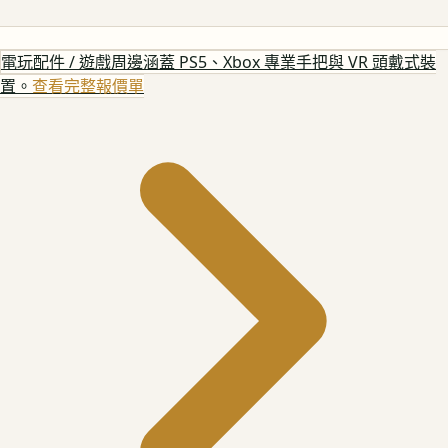
電玩配件 / 遊戲周邊
涵蓋 PS5、Xbox 專業手把與 VR 頭戴式裝
置。
查看完整報價單