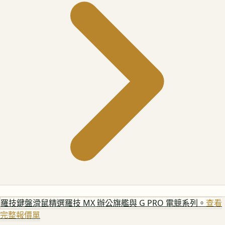
羅技鍵盤滑鼠
精選羅技 MX 辦公旗艦與 G PRO 電競系列。
查看
完整報價單