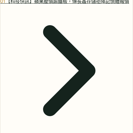
0
1
【科技快訊】蘋果壓價踢鐵板，傳長鑫存儲拒降記憶體報價