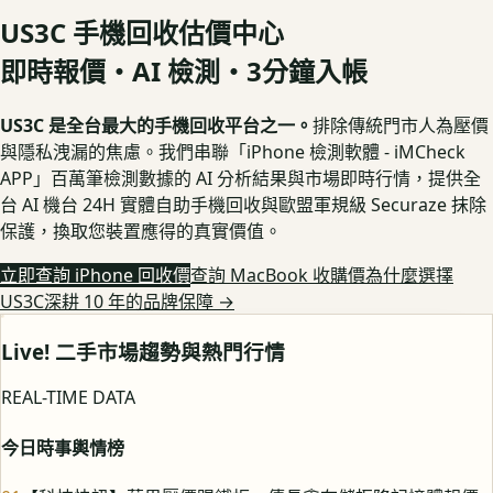
US3C 手機回收估價中心
即時報價・AI 檢測・3分鐘入帳
US3C 是全台最大的手機回收平台之一。
排除傳統門市人為壓價
與隱私洩漏的焦慮。我們串聯「iPhone 檢測軟體 - iMCheck
APP」百萬筆檢測數據的 AI 分析結果與市場即時行情，提供全
台 AI 機台 24H 實體自助手機回收與歐盟軍規級 Securaze 抹除
保護，換取您裝置應得的真實價值。
立即查詢 iPhone 回收價
查詢 MacBook 收購價
為什麼選擇
US3C深耕 10 年的品牌保障
→
Live! 二手市場趨勢與熱門行情
REAL-TIME DATA
今日時事輿情榜