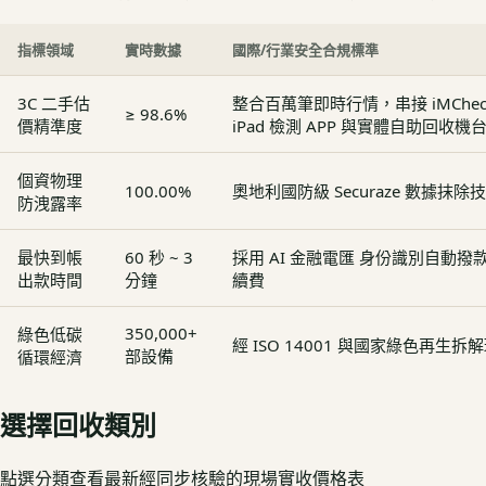
指標領域
實時數據
國際/行業安全合規標準
3C 二手估
整合百萬筆即時行情，串接 iMCheck - 
≥ 98.6%
價精準度
iPad 檢測 APP 與實體自助回收機
個資物理
100.00%
奧地利國防級 Securaze 數據抹除
防洩露率
最快到帳
60 秒 ~ 3
採用 AI 金融電匯 身份識別自動
出款時間
分鐘
續費
350,000+
綠色低碳
經 ISO 14001 與國家綠色再生
部設備
循環經濟
選擇回收類別
點選分類查看最新經同步核驗的現場實收價格表