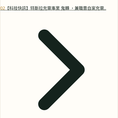
0
2
【科技快訊】特斯拉充電事業 鬼轉 ，兼職賣自家充電..