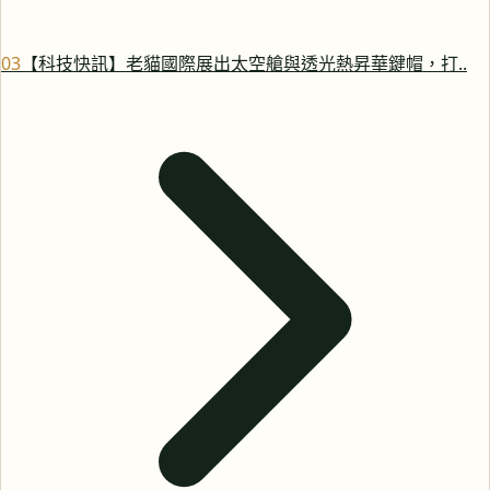
0
3
【科技快訊】老貓國際展出太空艙與透光熱昇華鍵帽，打..