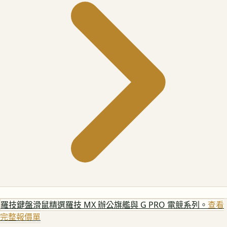
羅技鍵盤滑鼠
精選羅技 MX 辦公旗艦與 G PRO 電競系列。
查看
完整報價單