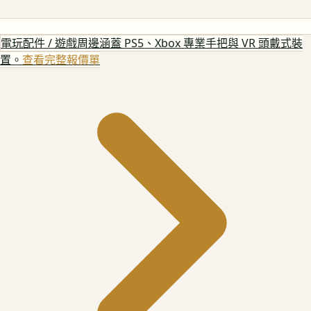
電玩配件 / 遊戲周邊
涵蓋 PS5、Xbox 專業手把與 VR 頭戴式裝
置。
查看完整報價單