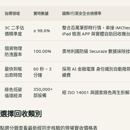
指標領域
實時數據
國際/行業安全合規標準
3C 二手估
整合百萬筆即時行情，串接 iMCheck - 
≥ 98.6%
價精準度
iPad 檢測 APP 與實體自助回收機
個資物理
100.00%
奧地利國防級 Securaze 數據抹除
防洩露率
最快到帳
60 秒 ~ 3
採用 AI 金融電匯 身份識別自動
出款時間
分鐘
續費
350,000+
綠色低碳
經 ISO 14001 與國家綠色再生
部設備
循環經濟
選擇回收類別
點選分類查看最新經同步核驗的現場實收價格表