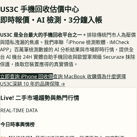
US3C 手機回收估價中心
即時報價・AI 檢測・3分鐘入帳
US3C 是全台最大的手機回收平台之一。
排除傳統門市人為壓價
與隱私洩漏的焦慮。我們串聯「iPhone 檢測軟體 - iMCheck
APP」百萬筆檢測數據的 AI 分析結果與市場即時行情，提供全
台 AI 機台 24H 實體自助手機回收與歐盟軍規級 Securaze 抹除
保護，換取您裝置應得的真實價值。
立即查詢 iPhone 回收價
查詢 MacBook 收購價
為什麼選擇
US3C深耕 10 年的品牌保障
→
Live! 二手市場趨勢與熱門行情
REAL-TIME DATA
今日時事輿情榜