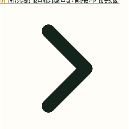
0
1
【科技快訊】蘋果加速逃離中國，目標兩年內 印度製造..