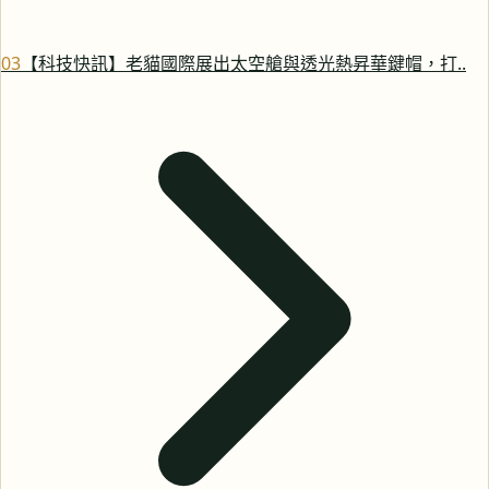
0
3
【科技快訊】老貓國際展出太空艙與透光熱昇華鍵帽，打..