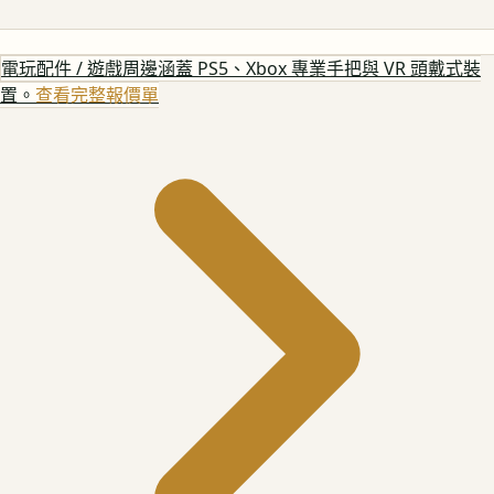
電玩配件 / 遊戲周邊
涵蓋 PS5、Xbox 專業手把與 VR 頭戴式裝
置。
查看完整報價單