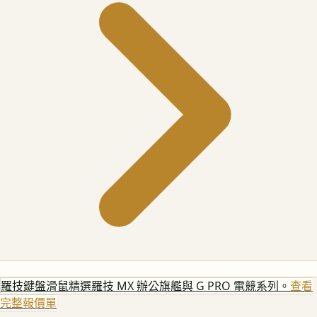
羅技鍵盤滑鼠
精選羅技 MX 辦公旗艦與 G PRO 電競系列。
查看
完整報價單