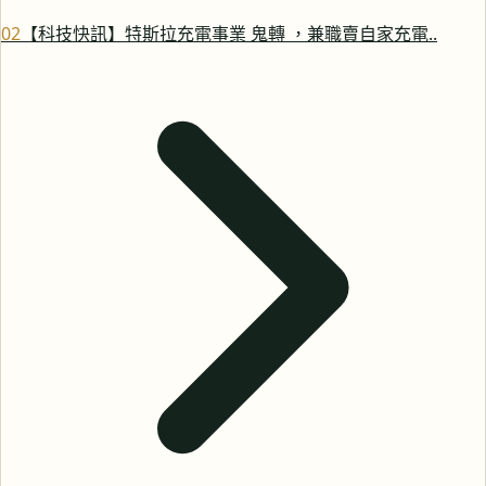
0
2
【科技快訊】特斯拉充電事業 鬼轉 ，兼職賣自家充電..