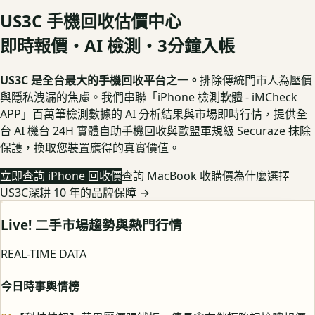
US3C 手機回收估價中心
即時報價・AI 檢測・3分鐘入帳
US3C 是全台最大的手機回收平台之一。
排除傳統門市人為壓價
與隱私洩漏的焦慮。我們串聯「iPhone 檢測軟體 - iMCheck
APP」百萬筆檢測數據的 AI 分析結果與市場即時行情，提供全
台 AI 機台 24H 實體自助手機回收與歐盟軍規級 Securaze 抹除
保護，換取您裝置應得的真實價值。
立即查詢 iPhone 回收價
查詢 MacBook 收購價
為什麼選擇
US3C深耕 10 年的品牌保障
→
Live! 二手市場趨勢與熱門行情
REAL-TIME DATA
今日時事輿情榜