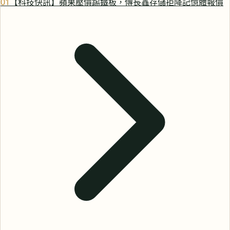
0
1
【科技快訊】蘋果壓價踢鐵板，傳長鑫存儲拒降記憶體報價