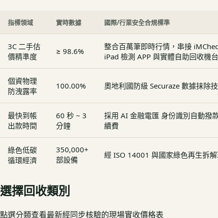
指標領域
實時數據
國際/行業安全合規標準
3C 二手估
整合百萬筆即時行情，串接 iMCheck - 
≥ 98.6%
價精準度
iPad 檢測 APP 與實體自助回收機
個資物理
100.00%
奧地利國防級 Securaze 數據抹除
防洩露率
最快到帳
60 秒 ~ 3
採用 AI 金融電匯 身份識別自動
出款時間
分鐘
續費
350,000+
綠色低碳
經 ISO 14001 與國家綠色再生
部設備
循環經濟
選擇回收類別
點選分類查看最新經同步核驗的現場實收價格表