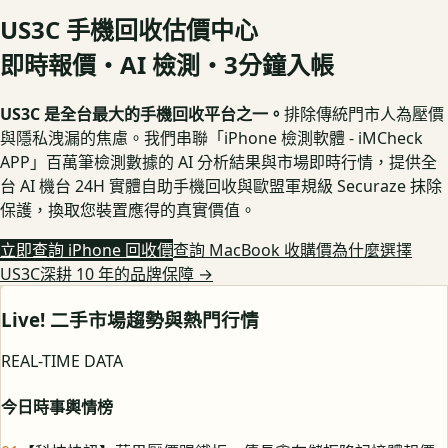
US3C 手機回收估價中心
即時報價・AI 檢測・3分鐘入帳
US3C 是全台最大的手機回收平台之一。
排除傳統門市人為壓價
與隱私洩漏的焦慮。我們串聯「iPhone 檢測軟體 - iMCheck
APP」百萬筆檢測數據的 AI 分析結果與市場即時行情，提供全
台 AI 機台 24H 實體自助手機回收與歐盟軍規級 Securaze 抹除
保護，換取您裝置應得的真實價值。
立即查詢 iPhone 回收價
查詢 MacBook 收購價
為什麼選擇
US3C深耕 10 年的品牌保障
→
Live! 二手市場趨勢與熱門行情
REAL-TIME DATA
今日時事輿情榜