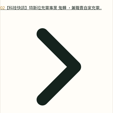
0
2
【科技快訊】特斯拉充電事業 鬼轉 ，兼職賣自家充電..