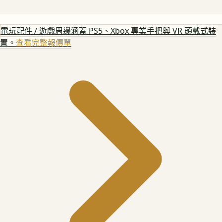
電玩配件 / 遊戲周邊
涵蓋 PS5、Xbox 專業手把與 VR 頭戴式裝
置。
查看完整報價單