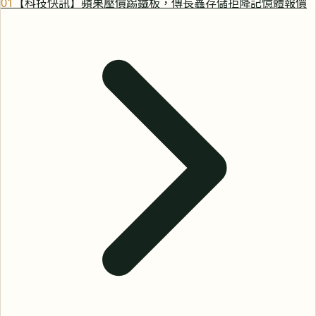
0
1
【科技快訊】蘋果壓價踢鐵板，傳長鑫存儲拒降記憶體報價