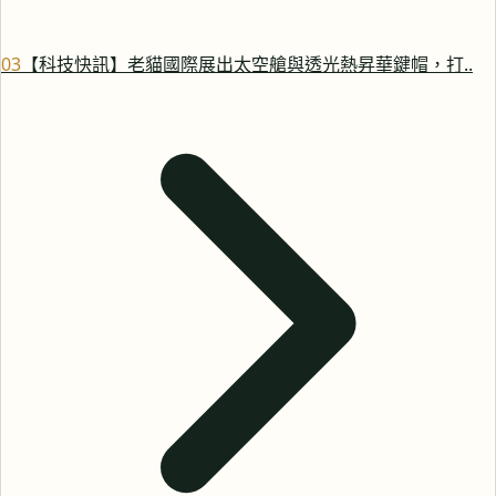
0
3
【科技快訊】老貓國際展出太空艙與透光熱昇華鍵帽，打..