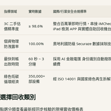
指標領域
實時數據
國際/行業安全合規標準
3C 二手估
整合百萬筆即時行情，串接 iMCheck - 
≥ 98.6%
價精準度
iPad 檢測 APP 與實體自助回收機
個資物理
100.00%
奧地利國防級 Securaze 數據抹除
防洩露率
最快到帳
60 秒 ~ 3
採用 AI 金融電匯 身份識別自動
出款時間
分鐘
續費
350,000+
綠色低碳
經 ISO 14001 與國家綠色再生
部設備
循環經濟
選擇回收類別
點選分類查看最新經同步核驗的現場實收價格表