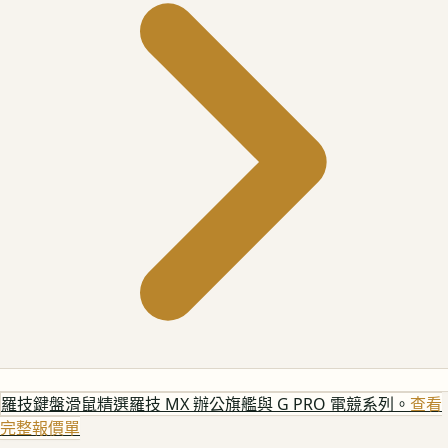
羅技鍵盤滑鼠
精選羅技 MX 辦公旗艦與 G PRO 電競系列。
查看
完整報價單