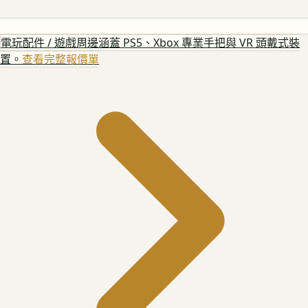
電玩配件 / 遊戲周邊
涵蓋 PS5、Xbox 專業手把與 VR 頭戴式裝
置。
查看完整報價單