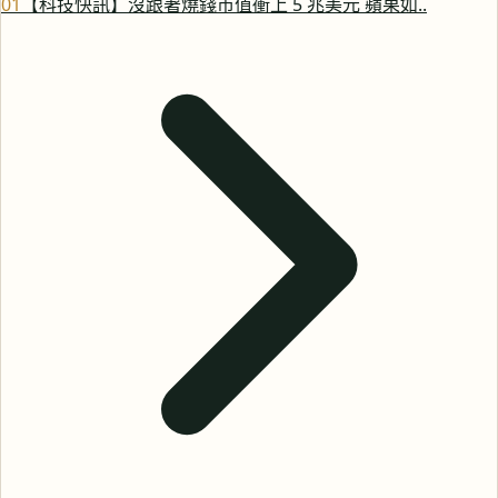
0
1
【科技快訊】沒跟著燒錢市值衝上 5 兆美元 蘋果如..