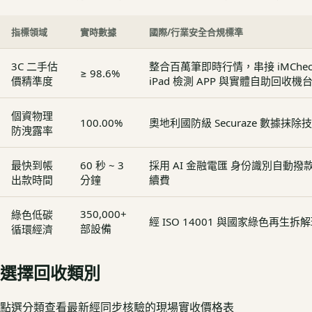
指標領域
實時數據
國際/行業安全合規標準
3C 二手估
整合百萬筆即時行情，串接 iMCheck - 
≥ 98.6%
價精準度
iPad 檢測 APP 與實體自助回收機
個資物理
100.00%
奧地利國防級 Securaze 數據抹除
防洩露率
最快到帳
60 秒 ~ 3
採用 AI 金融電匯 身份識別自動
出款時間
分鐘
續費
350,000+
綠色低碳
經 ISO 14001 與國家綠色再生
部設備
循環經濟
選擇回收類別
點選分類查看最新經同步核驗的現場實收價格表