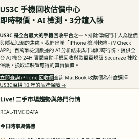
US3C 手機回收估價中心
即時報價・AI 檢測・3分鐘入帳
US3C 是全台最大的手機回收平台之一。
排除傳統門市人為壓價
與隱私洩漏的焦慮。我們串聯「iPhone 檢測軟體 - iMCheck
APP」百萬筆檢測數據的 AI 分析結果與市場即時行情，提供全
台 AI 機台 24H 實體自助手機回收與歐盟軍規級 Securaze 抹除
保護，換取您裝置應得的真實價值。
立即查詢 iPhone 回收價
查詢 MacBook 收購價
為什麼選擇
US3C深耕 10 年的品牌保障
→
Live! 二手市場趨勢與熱門行情
REAL-TIME DATA
今日時事輿情榜