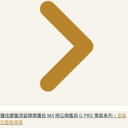
羅技鍵盤滑鼠
精選羅技 MX 辦公旗艦與 G PRO 電競系列。
查看
完整報價單