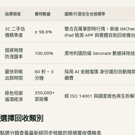
指標領域
實時數據
國際/行業安全合規標準
3C 二手估
整合百萬筆即時行情，串接 iMCheck - 
≥ 98.6%
價精準度
iPad 檢測 APP 與實體自助回收機
個資物理
100.00%
奧地利國防級 Securaze 數據抹除
防洩露率
最快到帳
60 秒 ~ 3
採用 AI 金融電匯 身份識別自動
出款時間
分鐘
續費
350,000+
綠色低碳
經 ISO 14001 與國家綠色再生
部設備
循環經濟
選擇回收類別
點選分類查看最新經同步核驗的現場實收價格表