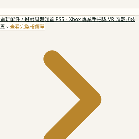
電玩配件 / 遊戲周邊
涵蓋 PS5、Xbox 專業手把與 VR 頭戴式裝
置。
查看完整報價單