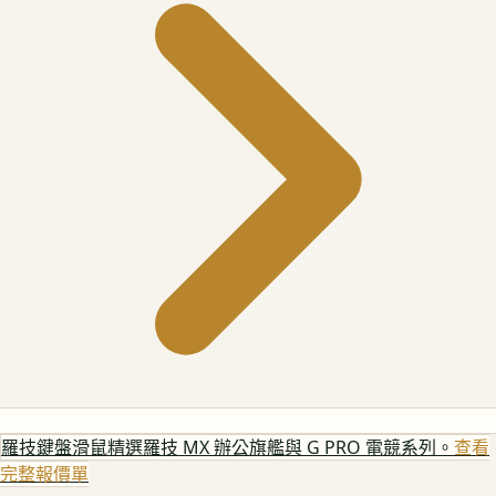
羅技鍵盤滑鼠
精選羅技 MX 辦公旗艦與 G PRO 電競系列。
查看
完整報價單