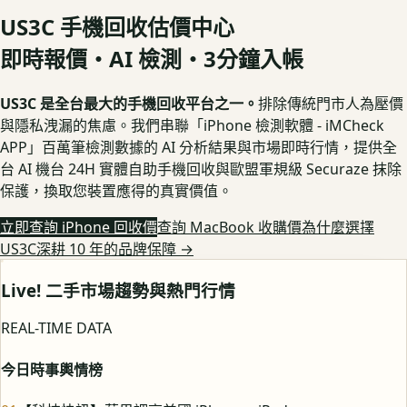
US3C 手機回收估價中心
即時報價・AI 檢測・3分鐘入帳
US3C 是全台最大的手機回收平台之一。
排除傳統門市人為壓價
與隱私洩漏的焦慮。我們串聯「iPhone 檢測軟體 - iMCheck
APP」百萬筆檢測數據的 AI 分析結果與市場即時行情，提供全
台 AI 機台 24H 實體自助手機回收與歐盟軍規級 Securaze 抹除
保護，換取您裝置應得的真實價值。
立即查詢 iPhone 回收價
查詢 MacBook 收購價
為什麼選擇
US3C深耕 10 年的品牌保障
→
Live! 二手市場趨勢與熱門行情
REAL-TIME DATA
今日時事輿情榜