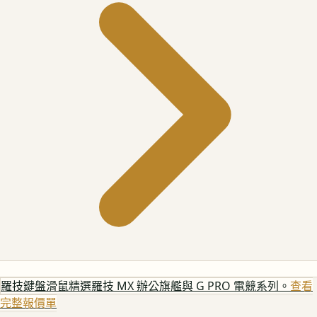
羅技鍵盤滑鼠
精選羅技 MX 辦公旗艦與 G PRO 電競系列。
查看
完整報價單