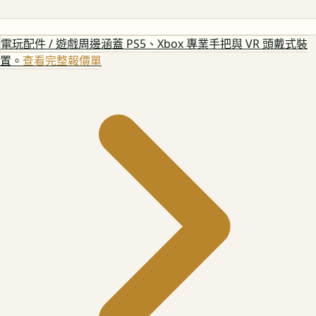
電玩配件 / 遊戲周邊
涵蓋 PS5、Xbox 專業手把與 VR 頭戴式裝
置。
查看完整報價單