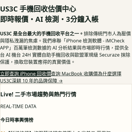
US3C 手機回收估價中心
即時報價・AI 檢測・3分鐘入帳
US3C 是全台最大的手機回收平台之一。
排除傳統門市人為壓價
與隱私洩漏的焦慮。我們串聯「iPhone 檢測軟體 - iMCheck
APP」百萬筆檢測數據的 AI 分析結果與市場即時行情，提供全
台 AI 機台 24H 實體自助手機回收與歐盟軍規級 Securaze 抹除
保護，換取您裝置應得的真實價值。
立即查詢 iPhone 回收價
查詢 MacBook 收購價
為什麼選擇
US3C深耕 10 年的品牌保障
→
Live! 二手市場趨勢與熱門行情
REAL-TIME DATA
今日時事輿情榜