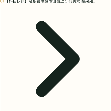
0
1
【科技快訊】沒跟著燒錢市值衝上 5 兆美元 蘋果如..