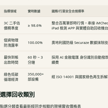
指標領域
實時數據
國際/行業安全合規標準
3C 二手估
整合百萬筆即時行情，串接 iMCheck - 
≥ 98.6%
價精準度
iPad 檢測 APP 與實體自助回收機
個資物理
100.00%
奧地利國防級 Securaze 數據抹除
防洩露率
最快到帳
60 秒 ~ 3
採用 AI 金融電匯 身份識別自動
出款時間
分鐘
續費
350,000+
綠色低碳
經 ISO 14001 與國家綠色再生
部設備
循環經濟
選擇回收類別
點選分類查看最新經同步核驗的現場實收價格表