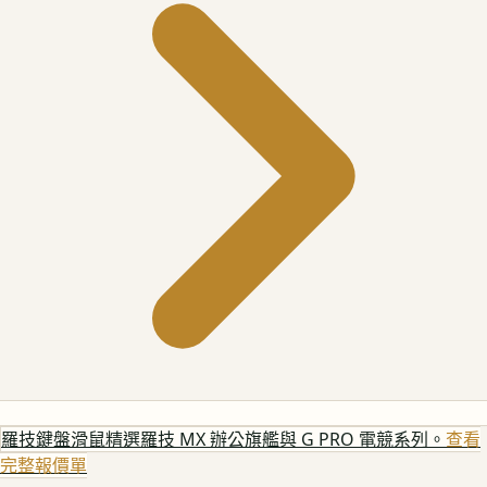
羅技鍵盤滑鼠
精選羅技 MX 辦公旗艦與 G PRO 電競系列。
查看
完整報價單