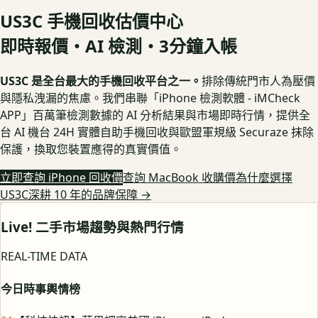
US3C 手機回收估價中心
即時報價・AI 檢測・3分鐘入帳
US3C 是全台最大的手機回收平台之一。
排除傳統門市人為壓價
與隱私洩漏的焦慮。我們串聯「iPhone 檢測軟體 - iMCheck
APP」百萬筆檢測數據的 AI 分析結果與市場即時行情，提供全
台 AI 機台 24H 實體自助手機回收與歐盟軍規級 Securaze 抹除
保護，換取您裝置應得的真實價值。
立即查詢 iPhone 回收價
查詢 MacBook 收購價
為什麼選擇
US3C深耕 10 年的品牌保障
→
Live! 二手市場趨勢與熱門行情
REAL-TIME DATA
今日時事輿情榜