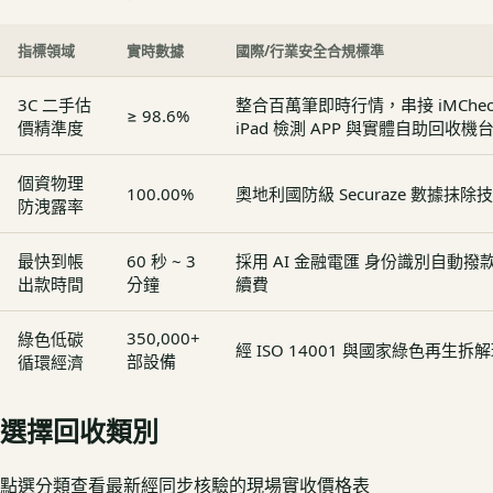
指標領域
實時數據
國際/行業安全合規標準
3C 二手估
整合百萬筆即時行情，串接 iMCheck - 
≥ 98.6%
價精準度
iPad 檢測 APP 與實體自助回收機
個資物理
100.00%
奧地利國防級 Securaze 數據抹除
防洩露率
最快到帳
60 秒 ~ 3
採用 AI 金融電匯 身份識別自動
出款時間
分鐘
續費
350,000+
綠色低碳
經 ISO 14001 與國家綠色再生
部設備
循環經濟
選擇回收類別
點選分類查看最新經同步核驗的現場實收價格表