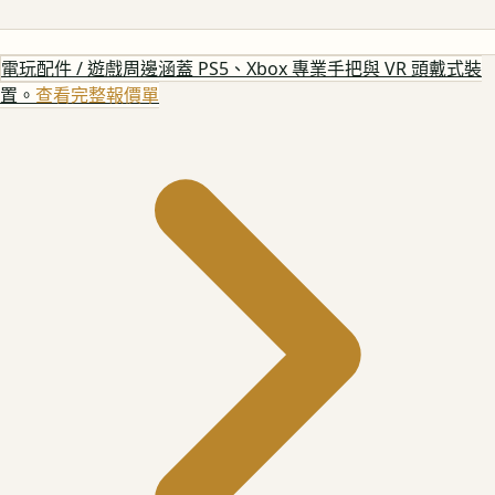
電玩配件 / 遊戲周邊
涵蓋 PS5、Xbox 專業手把與 VR 頭戴式裝
置。
查看完整報價單