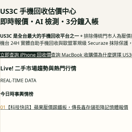
US3C 手機回收估價中心
即時報價・AI 檢測・3分鐘入帳
US3C 是全台最大的手機回收平台之一。
排除傳統門市人為壓價與隱
機台 24H 實體自助手機回收與歐盟軍規級 Securaze 抹除
立即查詢 iPhone 回收價
查詢 MacBook 收購價
為什麼選擇 US3
Live! 二手市場趨勢與熱門行情
REAL-TIME DATA
今日時事輿情榜
0
1
【科技快訊】蘋果壓價踢鐵板，傳長鑫存儲拒降記憶體報價