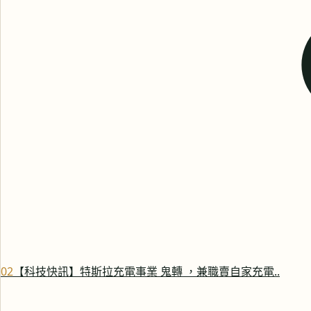
0
2
【科技快訊】特斯拉充電事業 鬼轉 ，兼職賣自家充電..