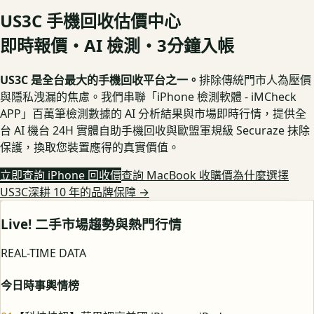
US3C 手機回收估價中心
即時報價・AI 檢測・3分鐘入帳
US3C 是全台最大的手機回收平台之一。
排除傳統門市人為壓價
與隱私洩漏的焦慮。我們串聯「iPhone 檢測軟體 - iMCheck
APP」百萬筆檢測數據的 AI 分析結果與市場即時行情，提供全
台 AI 機台 24H 實體自助手機回收與歐盟軍規級 Securaze 抹除
保護，換取您裝置應得的真實價值。
立即查詢 iPhone 回收價
查詢 MacBook 收購價
為什麼選擇
US3C深耕 10 年的品牌保障
→
Live! 二手市場趨勢與熱門行情
REAL-TIME DATA
今日時事輿情榜