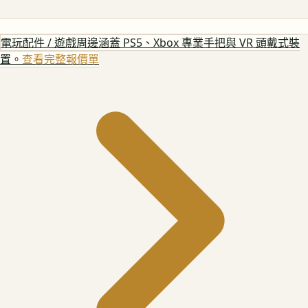
電玩配件 / 遊戲周邊
涵蓋 PS5、Xbox 專業手把與 VR 頭戴式裝
置。
查看完整報價單