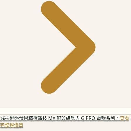
羅技鍵盤滑鼠
精選羅技 MX 辦公旗艦與 G PRO 電競系列。
查看
完整報價單