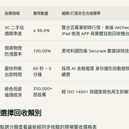
指標領域
實時數據
國際/行業安全合規標準
3C 二手估
整合百萬筆即時行情，串接 iMCheck - 
≥ 98.6%
價精準度
iPad 檢測 APP 與實體自助回收機
個資物理
100.00%
奧地利國防級 Securaze 數據抹除
防洩露率
最快到帳
60 秒 ~ 3
採用 AI 金融電匯 身份識別自動
出款時間
分鐘
續費
350,000+
綠色低碳
經 ISO 14001 與國家綠色再生
部設備
循環經濟
選擇回收類別
點選分類查看最新經同步核驗的現場實收價格表