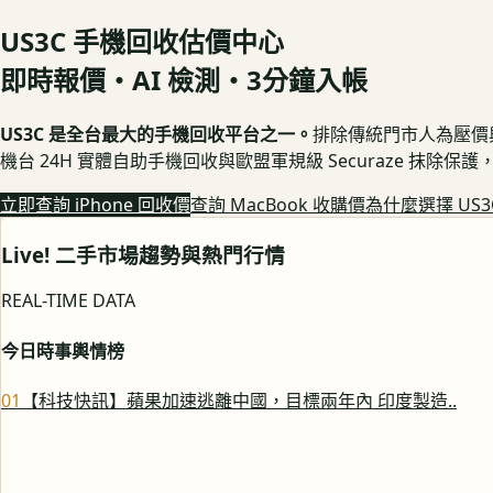
US3C 手機回收估價中心
即時報價・AI 檢測・3分鐘入帳
US3C 是全台最大的手機回收平台之一。
排除傳統門市人為壓價與隱
機台 24H 實體自助手機回收與歐盟軍規級 Securaze 抹除
立即查詢 iPhone 回收價
查詢 MacBook 收購價
為什麼選擇 US3
Live! 二手市場趨勢與熱門行情
REAL-TIME DATA
今日時事輿情榜
0
1
【科技快訊】蘋果加速逃離中國，目標兩年內 印度製造..