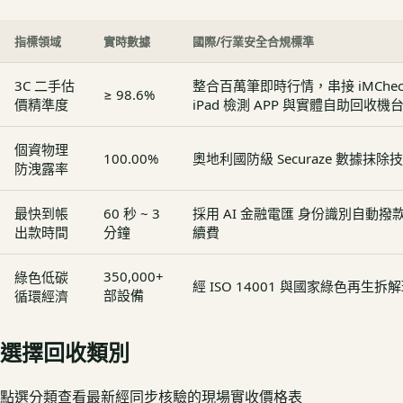
指標領域
實時數據
國際/行業安全合規標準
3C 二手估
整合百萬筆即時行情，串接 iMCheck - 
≥ 98.6%
價精準度
iPad 檢測 APP 與實體自助回收機
個資物理
100.00%
奧地利國防級 Securaze 數據抹除
防洩露率
最快到帳
60 秒 ~ 3
採用 AI 金融電匯 身份識別自動
出款時間
分鐘
續費
350,000+
綠色低碳
經 ISO 14001 與國家綠色再生
部設備
循環經濟
選擇回收類別
點選分類查看最新經同步核驗的現場實收價格表