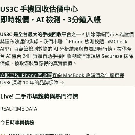
US3C 手機回收估價中心
即時報價・AI 檢測・3分鐘入帳
US3C 是全台最大的手機回收平台之一。
排除傳統門市人為壓價
與隱私洩漏的焦慮。我們串聯「iPhone 檢測軟體 - iMCheck
APP」百萬筆檢測數據的 AI 分析結果與市場即時行情，提供全
台 AI 機台 24H 實體自助手機回收與歐盟軍規級 Securaze 抹除
保護，換取您裝置應得的真實價值。
立即查詢 iPhone 回收價
查詢 MacBook 收購價
為什麼選擇
US3C深耕 10 年的品牌保障
→
Live! 二手市場趨勢與熱門行情
REAL-TIME DATA
今日時事輿情榜