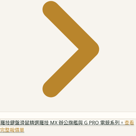
羅技鍵盤滑鼠
精選羅技 MX 辦公旗艦與 G PRO 電競系列。
查看
完整報價單