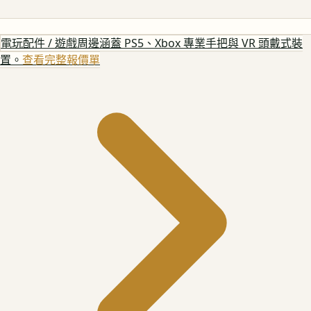
電玩配件 / 遊戲周邊
涵蓋 PS5、Xbox 專業手把與 VR 頭戴式裝
置。
查看完整報價單