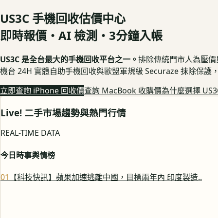
US3C 手機回收估價中心
即時報價・AI 檢測・3分鐘入帳
US3C 是全台最大的手機回收平台之一。
排除傳統門市人為壓價與隱
機台 24H 實體自助手機回收與歐盟軍規級 Securaze 抹除
立即查詢 iPhone 回收價
查詢 MacBook 收購價
為什麼選擇 US3
Live! 二手市場趨勢與熱門行情
REAL-TIME DATA
今日時事輿情榜
0
1
【科技快訊】蘋果加速逃離中國，目標兩年內 印度製造..