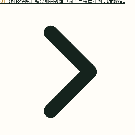
0
1
【科技快訊】蘋果加速逃離中國，目標兩年內 印度製造..