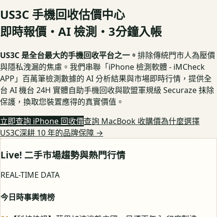
US3C 手機回收估價中心
即時報價・AI 檢測・3分鐘入帳
US3C 是全台最大的手機回收平台之一。
排除傳統門市人為壓價
與隱私洩漏的焦慮。我們串聯「iPhone 檢測軟體 - iMCheck
APP」百萬筆檢測數據的 AI 分析結果與市場即時行情，提供全
台 AI 機台 24H 實體自助手機回收與歐盟軍規級 Securaze 抹除
保護，換取您裝置應得的真實價值。
立即查詢 iPhone 回收價
查詢 MacBook 收購價
為什麼選擇
US3C深耕 10 年的品牌保障
→
Live! 二手市場趨勢與熱門行情
REAL-TIME DATA
今日時事輿情榜