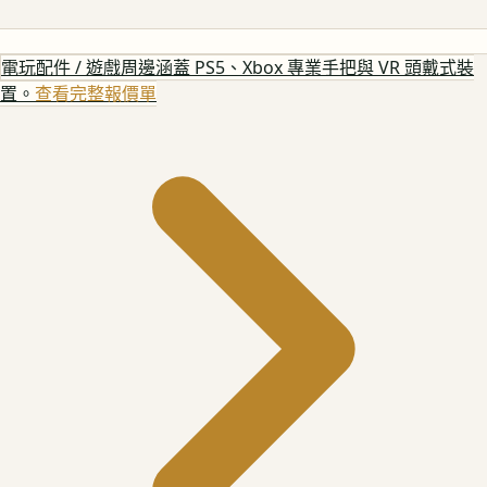
電玩配件 / 遊戲周邊
涵蓋 PS5、Xbox 專業手把與 VR 頭戴式裝
置。
查看完整報價單