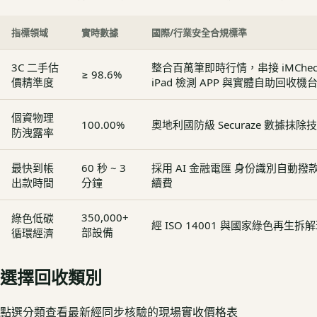
指標領域
實時數據
國際/行業安全合規標準
3C 二手估
整合百萬筆即時行情，串接 iMCheck - 
≥ 98.6%
價精準度
iPad 檢測 APP 與實體自助回收機
個資物理
100.00%
奧地利國防級 Securaze 數據抹除
防洩露率
最快到帳
60 秒 ~ 3
採用 AI 金融電匯 身份識別自動
出款時間
分鐘
續費
350,000+
綠色低碳
經 ISO 14001 與國家綠色再生
部設備
循環經濟
選擇回收類別
點選分類查看最新經同步核驗的現場實收價格表