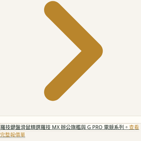
羅技鍵盤滑鼠
精選羅技 MX 辦公旗艦與 G PRO 電競系列。
查看
完整報價單