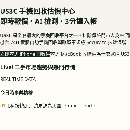
US3C 手機回收估價中心
即時報價・AI 檢測・3分鐘入帳
US3C 是全台最大的手機回收平台之一。
排除傳統門市人為壓價與隱
機台 24H 實體自助手機回收與歐盟軍規級 Securaze 抹除
立即查詢 iPhone 回收價
查詢 MacBook 收購價
為什麼選擇 US3
Live! 二手市場趨勢與熱門行情
REAL-TIME DATA
今日時事輿情榜
0
1
【科技快訊】蘋果調高美國 iPhone、iPad、..