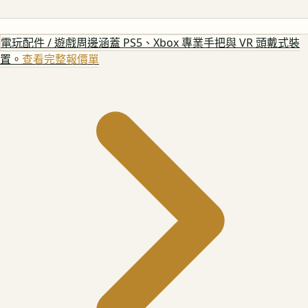
電玩配件 / 遊戲周邊
涵蓋 PS5、Xbox 專業手把與 VR 頭戴式裝
置。
查看完整報價單