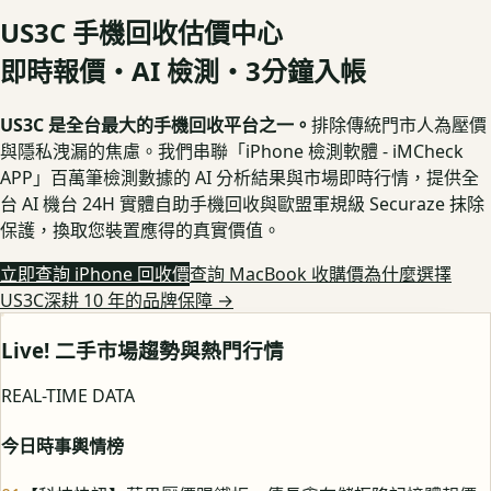
US3C 手機回收估價中心
即時報價・AI 檢測・3分鐘入帳
US3C 是全台最大的手機回收平台之一。
排除傳統門市人為壓價
與隱私洩漏的焦慮。我們串聯「iPhone 檢測軟體 - iMCheck
APP」百萬筆檢測數據的 AI 分析結果與市場即時行情，提供全
台 AI 機台 24H 實體自助手機回收與歐盟軍規級 Securaze 抹除
保護，換取您裝置應得的真實價值。
立即查詢 iPhone 回收價
查詢 MacBook 收購價
為什麼選擇
US3C深耕 10 年的品牌保障
→
Live! 二手市場趨勢與熱門行情
REAL-TIME DATA
今日時事輿情榜