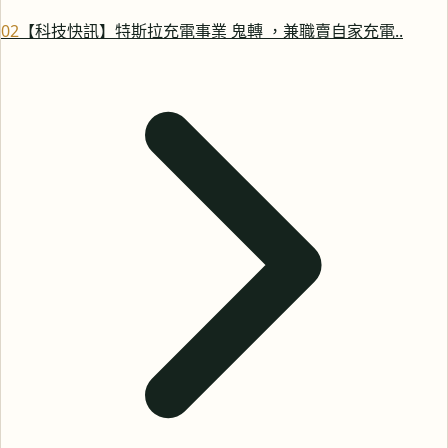
0
2
【科技快訊】特斯拉充電事業 鬼轉 ，兼職賣自家充電..