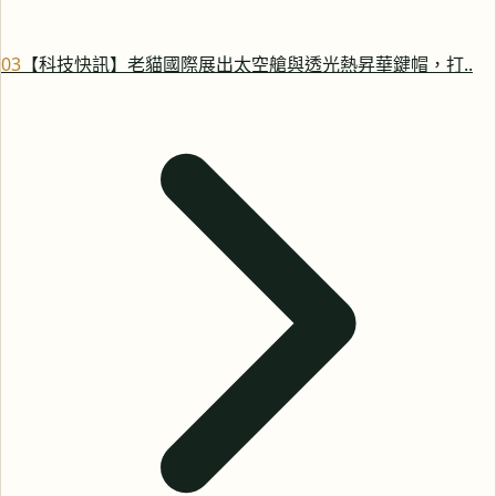
0
3
【科技快訊】老貓國際展出太空艙與透光熱昇華鍵帽，打..