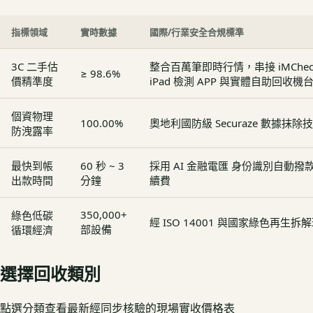
指標領域
實時數據
國際/行業安全合規標準
3C 二手估
整合百萬筆即時行情，串接 iMCheck - 
≥ 98.6%
價精準度
iPad 檢測 APP 與實體自助回收機
個資物理
100.00%
奧地利國防級 Securaze 數據抹除
防洩露率
最快到帳
60 秒 ~ 3
採用 AI 金融電匯 身份識別自動
出款時間
分鐘
續費
350,000+
綠色低碳
經 ISO 14001 與國家綠色再生
部設備
循環經濟
選擇回收類別
點選分類查看最新經同步核驗的現場實收價格表