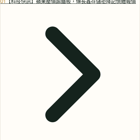
0
1
【科技快訊】蘋果壓價踢鐵板，傳長鑫存儲拒降記憶體報價