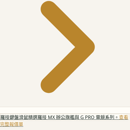
羅技鍵盤滑鼠
精選羅技 MX 辦公旗艦與 G PRO 電競系列。
查看
完整報價單