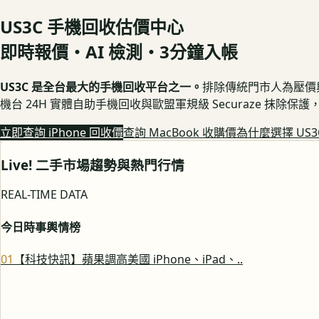
US3C 手機回收估價中心
即時報價・AI 檢測・3分鐘入帳
US3C 是全台最大的手機回收平台之一。
排除傳統門市人為壓價與隱
機台 24H 實體自助手機回收與歐盟軍規級 Securaze 抹除
立即查詢 iPhone 回收價
查詢 MacBook 收購價
為什麼選擇 US3
Live! 二手市場趨勢與熱門行情
REAL-TIME DATA
今日時事輿情榜
0
1
【科技快訊】蘋果調高美國 iPhone、iPad、..