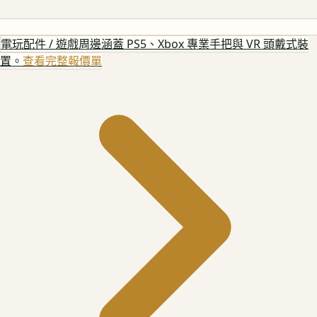
電玩配件 / 遊戲周邊
涵蓋 PS5、Xbox 專業手把與 VR 頭戴式裝
置。
查看完整報價單