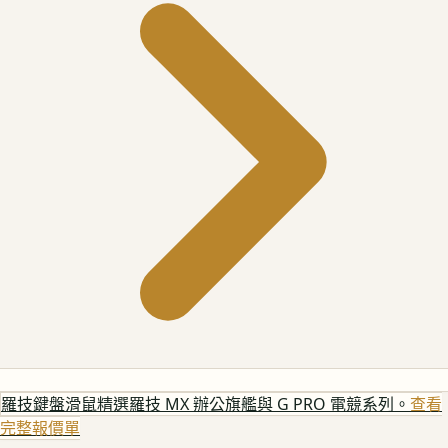
羅技鍵盤滑鼠
精選羅技 MX 辦公旗艦與 G PRO 電競系列。
查看
完整報價單