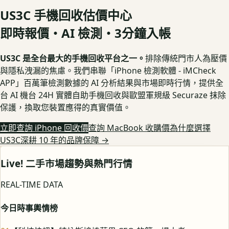
US3C 手機回收估價中心
即時報價・AI 檢測・3分鐘入帳
US3C 是全台最大的手機回收平台之一。
排除傳統門市人為壓價
與隱私洩漏的焦慮。我們串聯「iPhone 檢測軟體 - iMCheck
APP」百萬筆檢測數據的 AI 分析結果與市場即時行情，提供全
台 AI 機台 24H 實體自助手機回收與歐盟軍規級 Securaze 抹除
保護，換取您裝置應得的真實價值。
立即查詢 iPhone 回收價
查詢 MacBook 收購價
為什麼選擇
US3C深耕 10 年的品牌保障
→
Live! 二手市場趨勢與熱門行情
REAL-TIME DATA
今日時事輿情榜