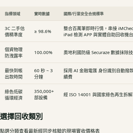
指標領域
實時數據
國際/行業安全合規標準
3C 二手估
整合百萬筆即時行情，串接 iMCheck - 
≥ 98.6%
價精準度
iPad 檢測 APP 與實體自助回收機
個資物理
100.00%
奧地利國防級 Securaze 數據抹除
防洩露率
最快到帳
60 秒 ~ 3
採用 AI 金融電匯 身份識別自動
出款時間
分鐘
續費
350,000+
綠色低碳
經 ISO 14001 與國家綠色再生
部設備
循環經濟
選擇回收類別
點選分類查看最新經同步核驗的現場實收價格表