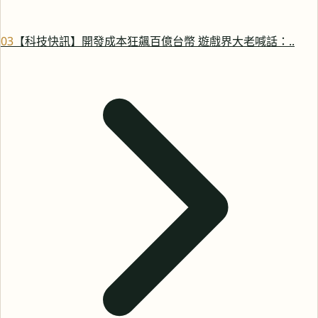
0
3
【科技快訊】開發成本狂飆百億台幣 遊戲界大老喊話：..