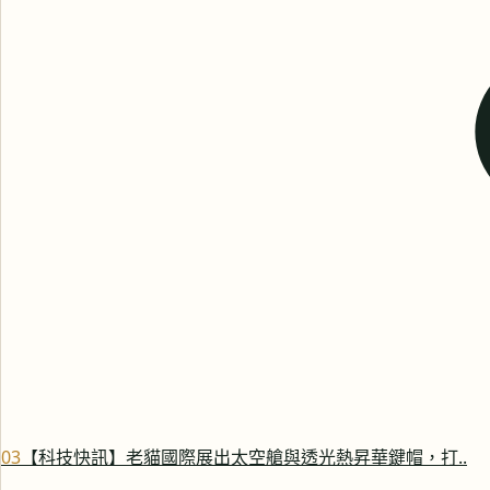
0
3
【科技快訊】老貓國際展出太空艙與透光熱昇華鍵帽，打..