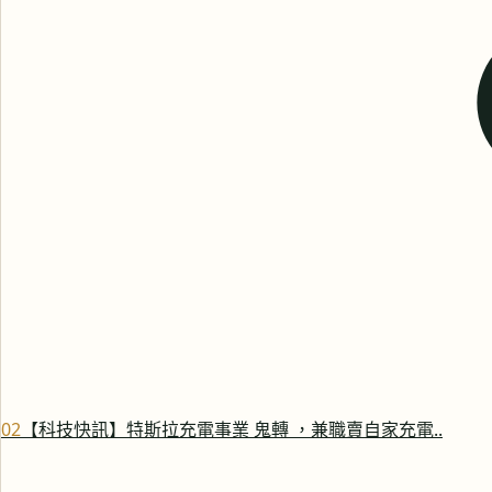
0
2
【科技快訊】特斯拉充電事業 鬼轉 ，兼職賣自家充電..