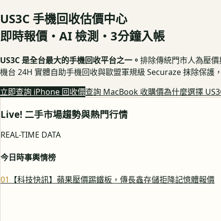
US3C 手機回收估價中心
即時報價・AI 檢測・3分鐘入帳
US3C 是全台最大的手機回收平台之一。
排除傳統門市人為壓價與隱
機台 24H 實體自助手機回收與歐盟軍規級 Securaze 抹除
立即查詢 iPhone 回收價
查詢 MacBook 收購價
為什麼選擇 US3
Live! 二手市場趨勢與熱門行情
REAL-TIME DATA
今日時事輿情榜
0
1
【科技快訊】蘋果壓價踢鐵板，傳長鑫存儲拒降記憶體報價