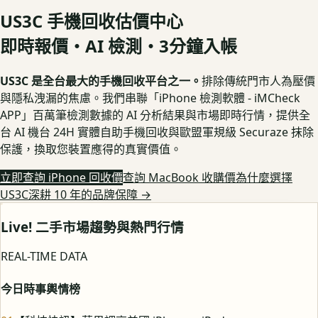
US3C 手機回收估價中心
即時報價・AI 檢測・3分鐘入帳
US3C 是全台最大的手機回收平台之一。
排除傳統門市人為壓價
與隱私洩漏的焦慮。我們串聯「iPhone 檢測軟體 - iMCheck
APP」百萬筆檢測數據的 AI 分析結果與市場即時行情，提供全
台 AI 機台 24H 實體自助手機回收與歐盟軍規級 Securaze 抹除
保護，換取您裝置應得的真實價值。
立即查詢 iPhone 回收價
查詢 MacBook 收購價
為什麼選擇
US3C深耕 10 年的品牌保障
→
Live! 二手市場趨勢與熱門行情
REAL-TIME DATA
今日時事輿情榜