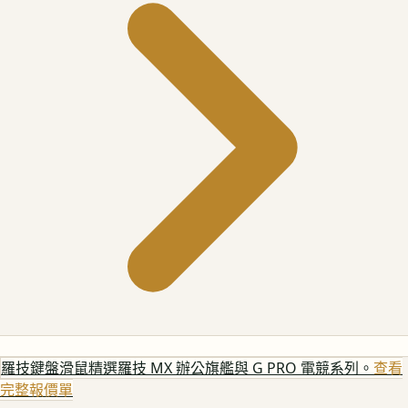
羅技鍵盤滑鼠
精選羅技 MX 辦公旗艦與 G PRO 電競系列。
查看
完整報價單