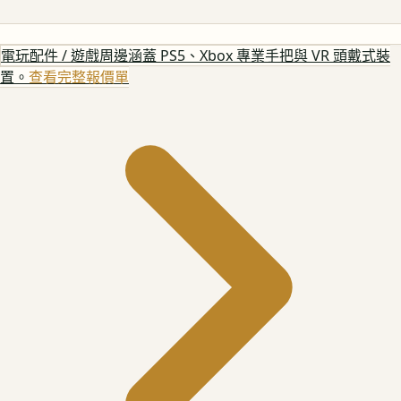
電玩配件 / 遊戲周邊
涵蓋 PS5、Xbox 專業手把與 VR 頭戴式裝
置。
查看完整報價單