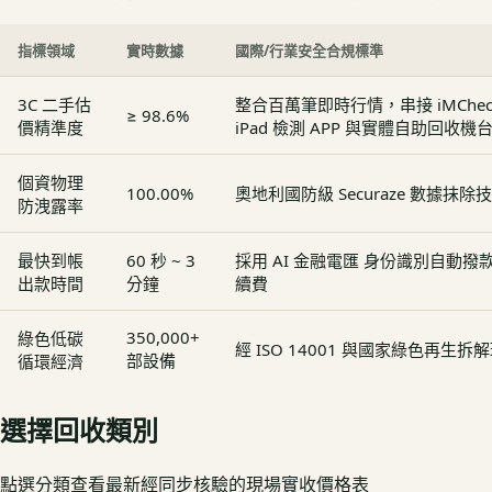
指標領域
實時數據
國際/行業安全合規標準
3C 二手估
整合百萬筆即時行情，串接 iMCheck - 
≥ 98.6%
價精準度
iPad 檢測 APP 與實體自助回收機
個資物理
100.00%
奧地利國防級 Securaze 數據抹除
防洩露率
最快到帳
60 秒 ~ 3
採用 AI 金融電匯 身份識別自動
出款時間
分鐘
續費
350,000+
綠色低碳
經 ISO 14001 與國家綠色再生
部設備
循環經濟
選擇回收類別
點選分類查看最新經同步核驗的現場實收價格表