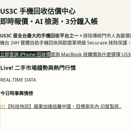
US3C 手機回收估價中心
即時報價・AI 檢測・3分鐘入帳
US3C 是全台最大的手機回收平台之一。
排除傳統門市人為壓價與隱
機台 24H 實體自助手機回收與歐盟軍規級 Securaze 抹除
立即查詢 iPhone 回收價
查詢 MacBook 收購價
為什麼選擇 US3
Live! 二手市場趨勢與熱門行情
REAL-TIME DATA
今日時事輿情榜
0
1
【科技快訊】蘋果加速逃離中國，目標兩年內 印度製造..