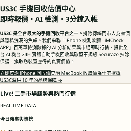
US3C 手機回收估價中心
即時報價・AI 檢測・3分鐘入帳
US3C 是全台最大的手機回收平台之一。
排除傳統門市人為壓價
與隱私洩漏的焦慮。我們串聯「iPhone 檢測軟體 - iMCheck
APP」百萬筆檢測數據的 AI 分析結果與市場即時行情，提供全
台 AI 機台 24H 實體自助手機回收與歐盟軍規級 Securaze 抹除
保護，換取您裝置應得的真實價值。
立即查詢 iPhone 回收價
查詢 MacBook 收購價
為什麼選擇
US3C深耕 10 年的品牌保障
→
Live! 二手市場趨勢與熱門行情
REAL-TIME DATA
今日時事輿情榜