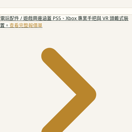
電玩配件 / 遊戲周邊
涵蓋 PS5、Xbox 專業手把與 VR 頭戴式裝
置。
查看完整報價單