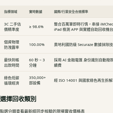
指標領域
實時數據
國際/行業安全合規標準
3C 二手估
整合百萬筆即時行情，串接 iMCheck - 
≥ 98.6%
價精準度
iPad 檢測 APP 與實體自助回收機
個資物理
100.00%
奧地利國防級 Securaze 數據抹除
防洩露率
最快到帳
60 秒 ~ 3
採用 AI 金融電匯 身份識別自動
出款時間
分鐘
續費
350,000+
綠色低碳
經 ISO 14001 與國家綠色再生
部設備
循環經濟
選擇回收類別
點選分類查看最新經同步核驗的現場實收價格表