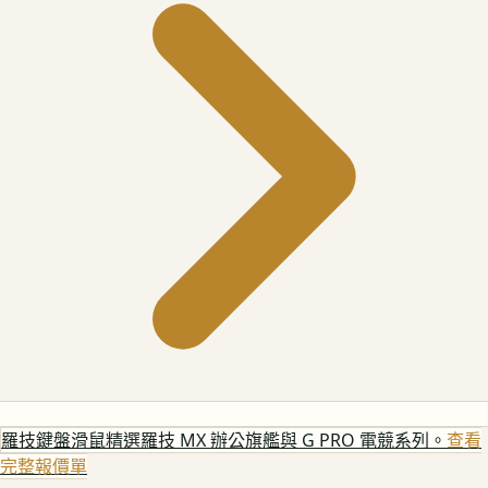
羅技鍵盤滑鼠
精選羅技 MX 辦公旗艦與 G PRO 電競系列。
查看
完整報價單