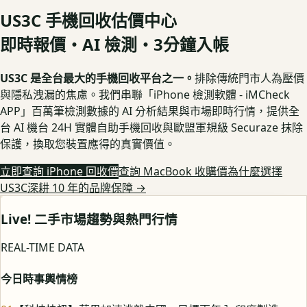
US3C 手機回收估價中心
即時報價・AI 檢測・3分鐘入帳
US3C 是全台最大的手機回收平台之一。
排除傳統門市人為壓價
與隱私洩漏的焦慮。我們串聯「iPhone 檢測軟體 - iMCheck
APP」百萬筆檢測數據的 AI 分析結果與市場即時行情，提供全
台 AI 機台 24H 實體自助手機回收與歐盟軍規級 Securaze 抹除
保護，換取您裝置應得的真實價值。
立即查詢 iPhone 回收價
查詢 MacBook 收購價
為什麼選擇
US3C深耕 10 年的品牌保障
→
Live! 二手市場趨勢與熱門行情
REAL-TIME DATA
今日時事輿情榜