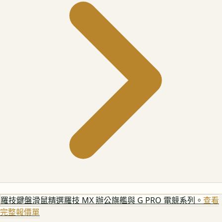
羅技鍵盤滑鼠
精選羅技 MX 辦公旗艦與 G PRO 電競系列。
查看
完整報價單