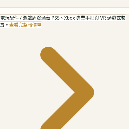
電玩配件 / 遊戲周邊
涵蓋 PS5、Xbox 專業手把與 VR 頭戴式裝
置。
查看完整報價單