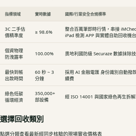
指標領域
實時數據
國際/行業安全合規標準
3C 二手估
整合百萬筆即時行情，串接 iMCheck - 
≥ 98.6%
價精準度
iPad 檢測 APP 與實體自助回收機
個資物理
100.00%
奧地利國防級 Securaze 數據抹除
防洩露率
最快到帳
60 秒 ~ 3
採用 AI 金融電匯 身份識別自動
出款時間
分鐘
續費
350,000+
綠色低碳
經 ISO 14001 與國家綠色再生
部設備
循環經濟
選擇回收類別
點選分類查看最新經同步核驗的現場實收價格表