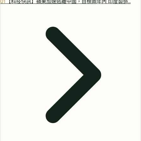
0
1
【科技快訊】蘋果加速逃離中國，目標兩年內 印度製造..