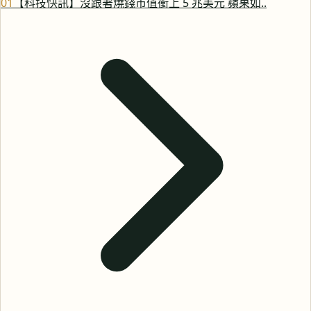
0
1
【科技快訊】沒跟著燒錢市值衝上 5 兆美元 蘋果如..