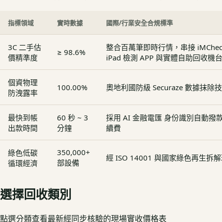
指標領域
實時數據
國際/行業安全合規標準
3C 二手估
整合百萬筆即時行情，串接 iMCheck - 
≥ 98.6%
價精準度
iPad 檢測 APP 與實體自助回收機
個資物理
100.00%
奧地利國防級 Securaze 數據抹除
防洩露率
最快到帳
60 秒 ~ 3
採用 AI 金融電匯 身份識別自動
出款時間
分鐘
續費
350,000+
綠色低碳
經 ISO 14001 與國家綠色再生
部設備
循環經濟
選擇回收類別
點選分類查看最新經同步核驗的現場實收價格表