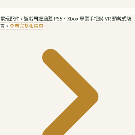
電玩配件 / 遊戲周邊
涵蓋 PS5、Xbox 專業手把與 VR 頭戴式裝
置。
查看完整報價單