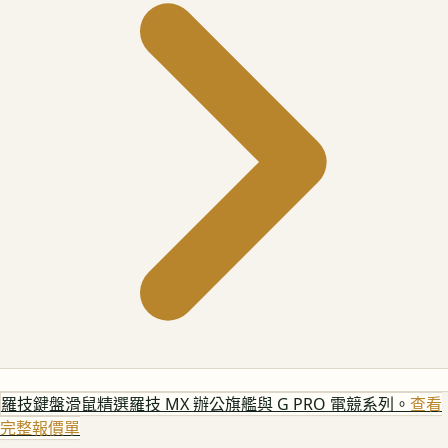
羅技鍵盤滑鼠
精選羅技 MX 辦公旗艦與 G PRO 電競系列。
查看
完整報價單