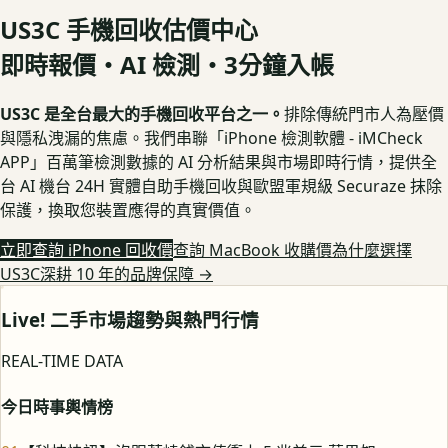
US3C 手機回收估價中心
即時報價・AI 檢測・3分鐘入帳
US3C 是全台最大的手機回收平台之一。
排除傳統門市人為壓價
與隱私洩漏的焦慮。我們串聯「iPhone 檢測軟體 - iMCheck
APP」百萬筆檢測數據的 AI 分析結果與市場即時行情，提供全
台 AI 機台 24H 實體自助手機回收與歐盟軍規級 Securaze 抹除
保護，換取您裝置應得的真實價值。
立即查詢 iPhone 回收價
查詢 MacBook 收購價
為什麼選擇
US3C深耕 10 年的品牌保障
→
Live! 二手市場趨勢與熱門行情
REAL-TIME DATA
今日時事輿情榜