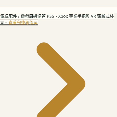
電玩配件 / 遊戲周邊
涵蓋 PS5、Xbox 專業手把與 VR 頭戴式裝
置。
查看完整報價單