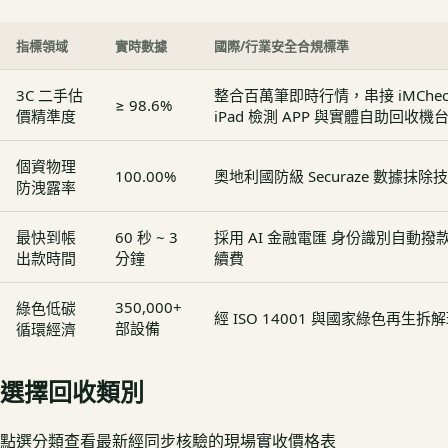
指標領域
實時數據
國際/行業安全合規標準
3C 二手估
整合百萬筆即時行情，串接 iMCheck - 
≥ 98.6%
價精準度
iPad 檢測 APP 與實體自助回收機
個資物理
100.00%
奧地利國防級 Securaze 數據抹除
防洩露率
最快到帳
60 秒 ~ 3
採用 AI 金融電匯 身份識別自動
出款時間
分鐘
續費
350,000+
綠色低碳
經 ISO 14001 與國家綠色再生
部設備
循環經濟
選擇回收類別
點選分類查看最新經同步核驗的現場實收價格表