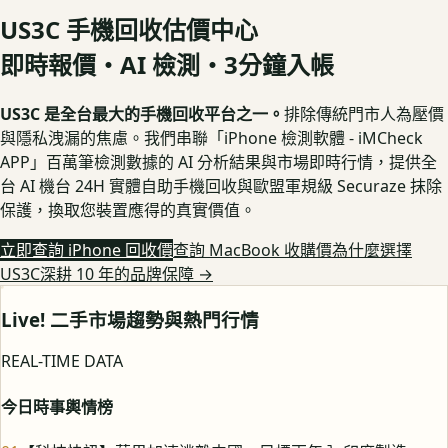
US3C 手機回收估價中心
即時報價・AI 檢測・3分鐘入帳
US3C 是全台最大的手機回收平台之一。
排除傳統門市人為壓價
與隱私洩漏的焦慮。我們串聯「iPhone 檢測軟體 - iMCheck
APP」百萬筆檢測數據的 AI 分析結果與市場即時行情，提供全
台 AI 機台 24H 實體自助手機回收與歐盟軍規級 Securaze 抹除
保護，換取您裝置應得的真實價值。
立即查詢 iPhone 回收價
查詢 MacBook 收購價
為什麼選擇
US3C深耕 10 年的品牌保障
→
Live! 二手市場趨勢與熱門行情
REAL-TIME DATA
今日時事輿情榜