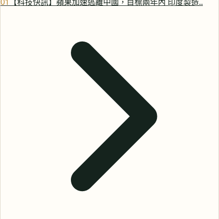
0
1
【科技快訊】蘋果加速逃離中國，目標兩年內 印度製造..