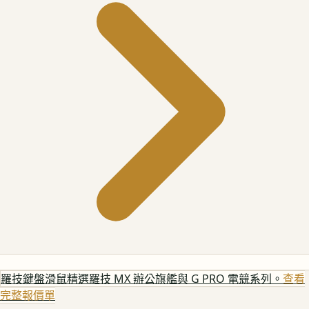
羅技鍵盤滑鼠
精選羅技 MX 辦公旗艦與 G PRO 電競系列。
查看
完整報價單