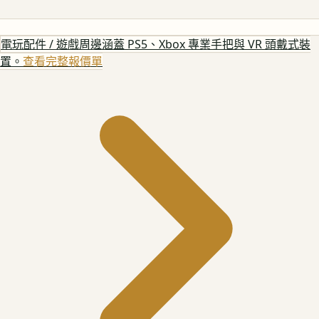
電玩配件 / 遊戲周邊
涵蓋 PS5、Xbox 專業手把與 VR 頭戴式裝
置。
查看完整報價單