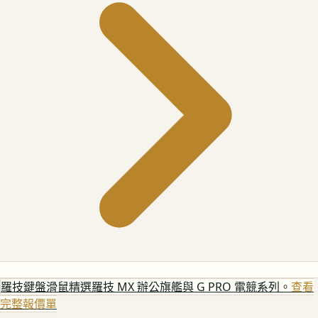
羅技鍵盤滑鼠
精選羅技 MX 辦公旗艦與 G PRO 電競系列。
查看
完整報價單