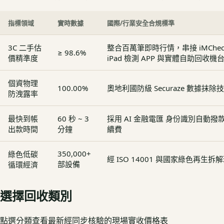
指標領域
實時數據
國際/行業安全合規標準
3C 二手估
整合百萬筆即時行情，串接 iMCheck - 
≥ 98.6%
價精準度
iPad 檢測 APP 與實體自助回收機
個資物理
100.00%
奧地利國防級 Securaze 數據抹除
防洩露率
最快到帳
60 秒 ~ 3
採用 AI 金融電匯 身份識別自動
出款時間
分鐘
續費
350,000+
綠色低碳
經 ISO 14001 與國家綠色再生
部設備
循環經濟
選擇回收類別
點選分類查看最新經同步核驗的現場實收價格表