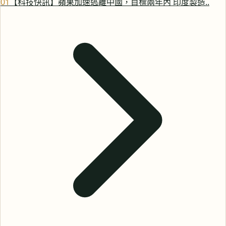
0
1
【科技快訊】蘋果加速逃離中國，目標兩年內 印度製造..