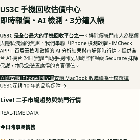
US3C 手機回收估價中心
即時報價・AI 檢測・3分鐘入帳
US3C 是全台最大的手機回收平台之一。
排除傳統門市人為壓價
與隱私洩漏的焦慮。我們串聯「iPhone 檢測軟體 - iMCheck
APP」百萬筆檢測數據的 AI 分析結果與市場即時行情，提供全
台 AI 機台 24H 實體自助手機回收與歐盟軍規級 Securaze 抹除
保護，換取您裝置應得的真實價值。
立即查詢 iPhone 回收價
查詢 MacBook 收購價
為什麼選擇
US3C深耕 10 年的品牌保障
→
Live! 二手市場趨勢與熱門行情
REAL-TIME DATA
今日時事輿情榜