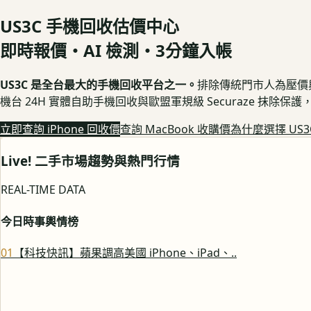
US3C 手機回收估價中心
即時報價・AI 檢測・3分鐘入帳
US3C 是全台最大的手機回收平台之一。
排除傳統門市人為壓價與隱
機台 24H 實體自助手機回收與歐盟軍規級 Securaze 抹除
立即查詢 iPhone 回收價
查詢 MacBook 收購價
為什麼選擇 US3
Live! 二手市場趨勢與熱門行情
REAL-TIME DATA
今日時事輿情榜
0
1
【科技快訊】蘋果調高美國 iPhone、iPad、..