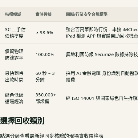
指標領域
實時數據
國際/行業安全合規標準
3C 二手估
整合百萬筆即時行情，串接 iMCheck - 
≥ 98.6%
價精準度
iPad 檢測 APP 與實體自助回收機
個資物理
100.00%
奧地利國防級 Securaze 數據抹除
防洩露率
最快到帳
60 秒 ~ 3
採用 AI 金融電匯 身份識別自動
出款時間
分鐘
續費
350,000+
綠色低碳
經 ISO 14001 與國家綠色再生
部設備
循環經濟
選擇回收類別
點選分類查看最新經同步核驗的現場實收價格表