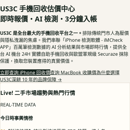
US3C 手機回收估價中心
即時報價・AI 檢測・3分鐘入帳
US3C 是全台最大的手機回收平台之一。
排除傳統門市人為壓價
與隱私洩漏的焦慮。我們串聯「iPhone 檢測軟體 - iMCheck
APP」百萬筆檢測數據的 AI 分析結果與市場即時行情，提供全
台 AI 機台 24H 實體自助手機回收與歐盟軍規級 Securaze 抹除
保護，換取您裝置應得的真實價值。
立即查詢 iPhone 回收價
查詢 MacBook 收購價
為什麼選擇
US3C深耕 10 年的品牌保障
→
Live! 二手市場趨勢與熱門行情
REAL-TIME DATA
今日時事輿情榜