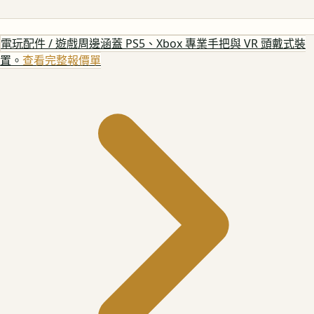
電玩配件 / 遊戲周邊
涵蓋 PS5、Xbox 專業手把與 VR 頭戴式裝
置。
查看完整報價單