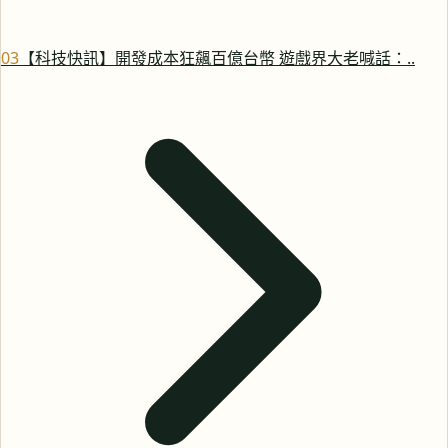
0
3
【科技快訊】開發成本狂飆百億台幣 遊戲界大老喊話：..