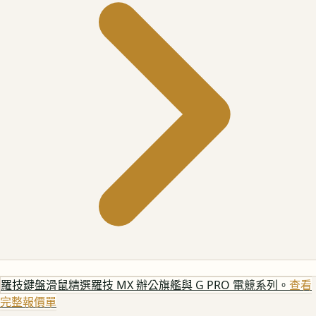
羅技鍵盤滑鼠
精選羅技 MX 辦公旗艦與 G PRO 電競系列。
查看
完整報價單