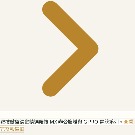
羅技鍵盤滑鼠
精選羅技 MX 辦公旗艦與 G PRO 電競系列。
查看
完整報價單