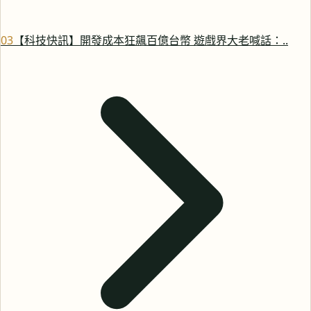
0
3
【科技快訊】開發成本狂飆百億台幣 遊戲界大老喊話：..