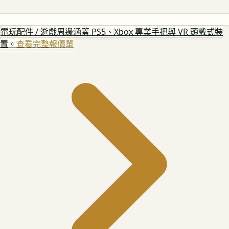
電玩配件 / 遊戲周邊
涵蓋 PS5、Xbox 專業手把與 VR 頭戴式裝
置。
查看完整報價單