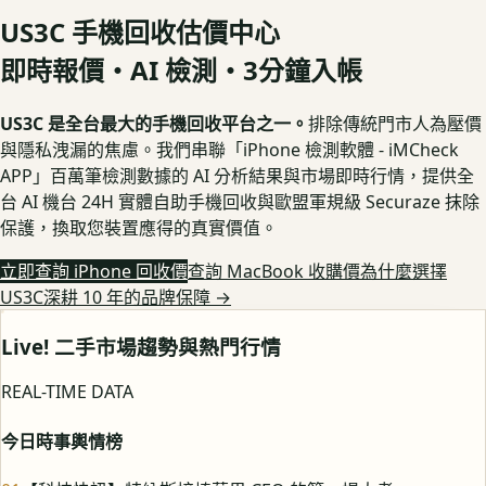
US3C 手機回收估價中心
即時報價・AI 檢測・3分鐘入帳
US3C 是全台最大的手機回收平台之一。
排除傳統門市人為壓價
與隱私洩漏的焦慮。我們串聯「iPhone 檢測軟體 - iMCheck
APP」百萬筆檢測數據的 AI 分析結果與市場即時行情，提供全
台 AI 機台 24H 實體自助手機回收與歐盟軍規級 Securaze 抹除
保護，換取您裝置應得的真實價值。
立即查詢 iPhone 回收價
查詢 MacBook 收購價
為什麼選擇
US3C深耕 10 年的品牌保障
→
Live! 二手市場趨勢與熱門行情
REAL-TIME DATA
今日時事輿情榜