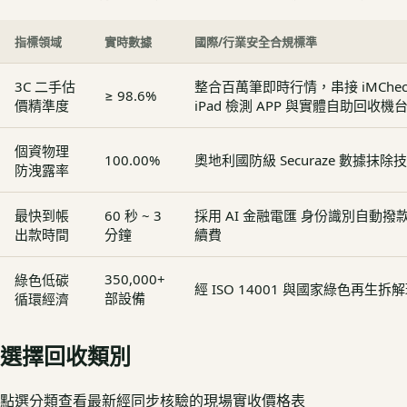
指標領域
實時數據
國際/行業安全合規標準
3C 二手估
整合百萬筆即時行情，串接 iMCheck - 
≥ 98.6%
價精準度
iPad 檢測 APP 與實體自助回收機
個資物理
100.00%
奧地利國防級 Securaze 數據抹除
防洩露率
最快到帳
60 秒 ~ 3
採用 AI 金融電匯 身份識別自動
出款時間
分鐘
續費
350,000+
綠色低碳
經 ISO 14001 與國家綠色再生
部設備
循環經濟
選擇回收類別
點選分類查看最新經同步核驗的現場實收價格表