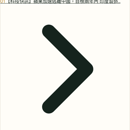
0
1
【科技快訊】蘋果加速逃離中國，目標兩年內 印度製造..