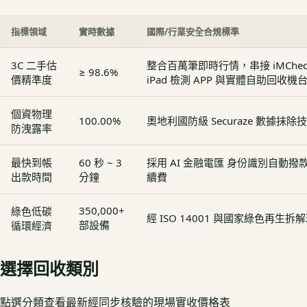
指標領域
實時數據
國際/行業安全合規標準
3C 二手估
整合百萬筆即時行情，串接 iMCheck - 
≥ 98.6%
價精準度
iPad 檢測 APP 與實體自助回收機
個資物理
100.00%
奧地利國防級 Securaze 數據抹除
防洩露率
最快到帳
60 秒 ~ 3
採用 AI 金融電匯 身份識別自動
出款時間
分鐘
續費
350,000+
綠色低碳
經 ISO 14001 與國家綠色再生
部設備
循環經濟
選擇回收類別
點選分類查看最新經同步核驗的現場實收價格表