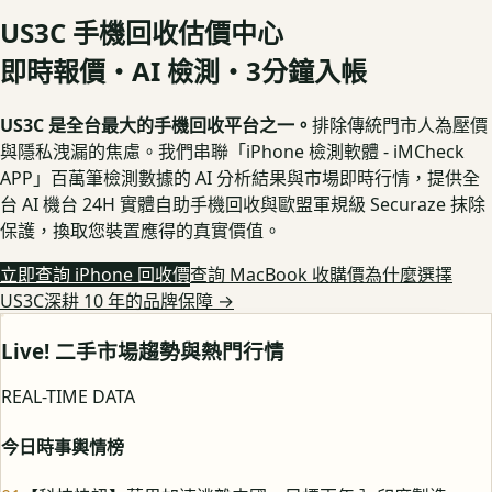
US3C 手機回收估價中心
即時報價・AI 檢測・3分鐘入帳
US3C 是全台最大的手機回收平台之一。
排除傳統門市人為壓價
與隱私洩漏的焦慮。我們串聯「iPhone 檢測軟體 - iMCheck
APP」百萬筆檢測數據的 AI 分析結果與市場即時行情，提供全
台 AI 機台 24H 實體自助手機回收與歐盟軍規級 Securaze 抹除
保護，換取您裝置應得的真實價值。
立即查詢 iPhone 回收價
查詢 MacBook 收購價
為什麼選擇
US3C深耕 10 年的品牌保障
→
Live! 二手市場趨勢與熱門行情
REAL-TIME DATA
今日時事輿情榜