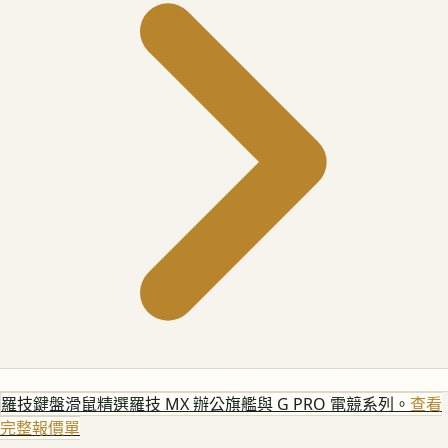
羅技鍵盤滑鼠
精選羅技 MX 辦公旗艦與 G PRO 電競系列。
查看
完整報價單