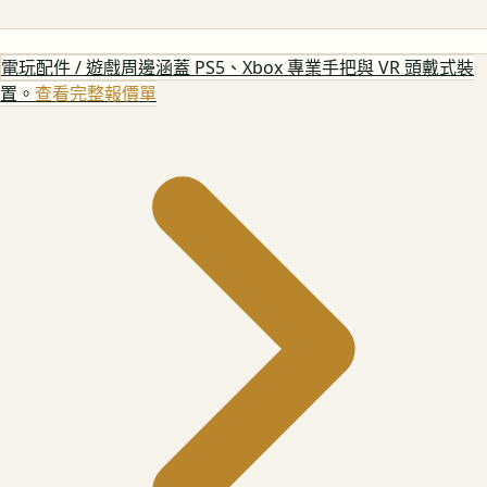
電玩配件 / 遊戲周邊
涵蓋 PS5、Xbox 專業手把與 VR 頭戴式裝
置。
查看完整報價單