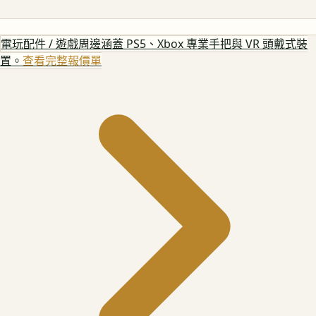
電玩配件 / 遊戲周邊
涵蓋 PS5、Xbox 專業手把與 VR 頭戴式裝
置。
查看完整報價單