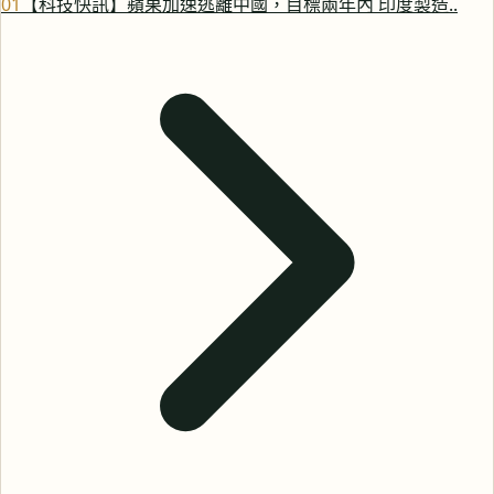
0
1
【科技快訊】蘋果加速逃離中國，目標兩年內 印度製造..