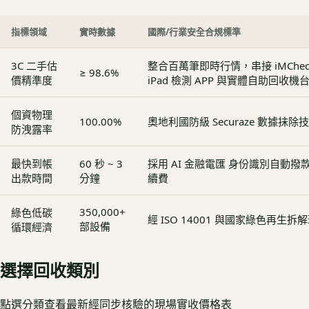
指標領域
實時數據
國際/行業安全合規標準
3C 二手估
整合百萬筆即時行情，串接 iMCheck - 
≥ 98.6%
價精準度
iPad 檢測 APP 與實體自助回收機
個資物理
100.00%
奧地利國防級 Securaze 數據抹除
防洩露率
最快到帳
60 秒 ~ 3
採用 AI 金融電匯 身份識別自動
出款時間
分鐘
續費
350,000+
綠色低碳
經 ISO 14001 與國家綠色再生
部設備
循環經濟
選擇回收類別
點選分類查看最新經同步核驗的現場實收價格表