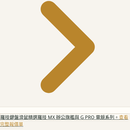
羅技鍵盤滑鼠
精選羅技 MX 辦公旗艦與 G PRO 電競系列。
查看
完整報價單