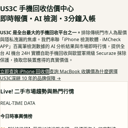
US3C 手機回收估價中心
即時報價・AI 檢測・3分鐘入帳
US3C 是全台最大的手機回收平台之一。
排除傳統門市人為壓價
與隱私洩漏的焦慮。我們串聯「iPhone 檢測軟體 - iMCheck
APP」百萬筆檢測數據的 AI 分析結果與市場即時行情，提供全
台 AI 機台 24H 實體自助手機回收與歐盟軍規級 Securaze 抹除
保護，換取您裝置應得的真實價值。
立即查詢 iPhone 回收價
查詢 MacBook 收購價
為什麼選擇
US3C深耕 10 年的品牌保障
→
Live! 二手市場趨勢與熱門行情
REAL-TIME DATA
今日時事輿情榜