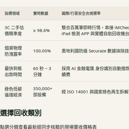
指標領域
實時數據
國際/行業安全合規標準
3C 二手估
整合百萬筆即時行情，串接 iMCheck - 
≥ 98.6%
價精準度
iPad 檢測 APP 與實體自助回收機
個資物理
100.00%
奧地利國防級 Securaze 數據抹除
防洩露率
最快到帳
60 秒 ~ 3
採用 AI 金融電匯 身份識別自動
出款時間
分鐘
續費
350,000+
綠色低碳
經 ISO 14001 與國家綠色再生
部設備
循環經濟
選擇回收類別
點選分類查看最新經同步核驗的現場實收價格表