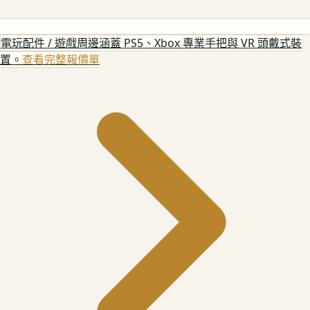
電玩配件 / 遊戲周邊
涵蓋 PS5、Xbox 專業手把與 VR 頭戴式裝
置。
查看完整報價單