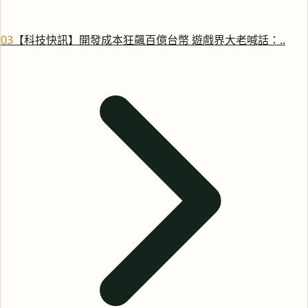
0
3
【科技快訊】開發成本狂飆百億台幣 遊戲界大老喊話：..