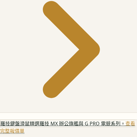
羅技鍵盤滑鼠
精選羅技 MX 辦公旗艦與 G PRO 電競系列。
查看
完整報價單