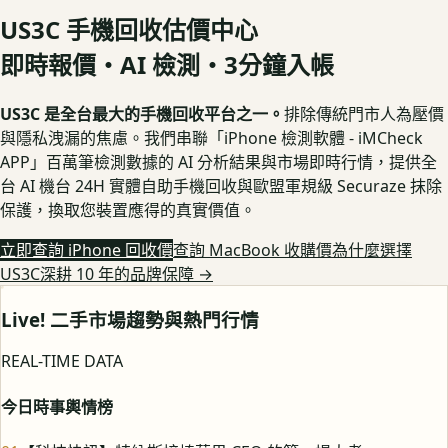
US3C 手機回收估價中心
即時報價・AI 檢測・3分鐘入帳
US3C 是全台最大的手機回收平台之一。
排除傳統門市人為壓價
與隱私洩漏的焦慮。我們串聯「iPhone 檢測軟體 - iMCheck
APP」百萬筆檢測數據的 AI 分析結果與市場即時行情，提供全
台 AI 機台 24H 實體自助手機回收與歐盟軍規級 Securaze 抹除
保護，換取您裝置應得的真實價值。
立即查詢 iPhone 回收價
查詢 MacBook 收購價
為什麼選擇
US3C深耕 10 年的品牌保障
→
Live! 二手市場趨勢與熱門行情
REAL-TIME DATA
今日時事輿情榜