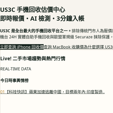
US3C 手機回收估價中心
即時報價・AI 檢測・3分鐘入帳
US3C 是全台最大的手機回收平台之一。
排除傳統門市人為壓價與隱
機台 24H 實體自助手機回收與歐盟軍規級 Securaze 抹除
立即查詢 iPhone 回收價
查詢 MacBook 收購價
為什麼選擇 US3
Live! 二手市場趨勢與熱門行情
REAL-TIME DATA
今日時事輿情榜
0
1
【科技快訊】蘋果加速逃離中國，目標兩年內 印度製造..