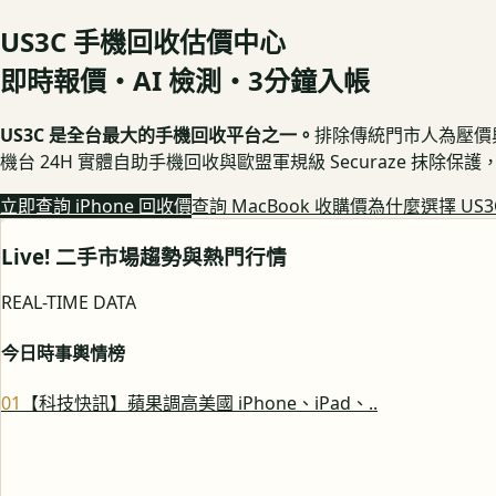
US3C 手機回收估價中心
即時報價・AI 檢測・3分鐘入帳
US3C 是全台最大的手機回收平台之一。
排除傳統門市人為壓價與隱
機台 24H 實體自助手機回收與歐盟軍規級 Securaze 抹除
立即查詢 iPhone 回收價
查詢 MacBook 收購價
為什麼選擇 US3
Live! 二手市場趨勢與熱門行情
REAL-TIME DATA
今日時事輿情榜
0
1
【科技快訊】蘋果調高美國 iPhone、iPad、..