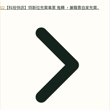
0
2
【科技快訊】特斯拉充電事業 鬼轉 ，兼職賣自家充電..