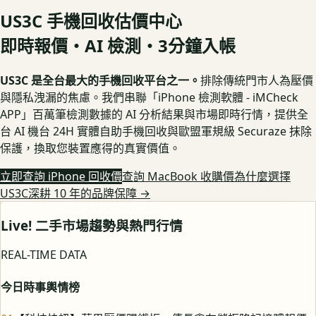
US3C 手機回收估價中心
即時報價・AI 檢測・3分鐘入帳
US3C 是全台最大的手機回收平台之一。
排除傳統門市人為壓價
與隱私洩漏的焦慮。我們串聯「iPhone 檢測軟體 - iMCheck
APP」百萬筆檢測數據的 AI 分析結果與市場即時行情，提供全
台 AI 機台 24H 實體自助手機回收與歐盟軍規級 Securaze 抹除
保護，換取您裝置應得的真實價值。
立即查詢 iPhone 回收價
查詢 MacBook 收購價
為什麼選擇
US3C深耕 10 年的品牌保障
→
Live! 二手市場趨勢與熱門行情
REAL-TIME DATA
今日時事輿情榜