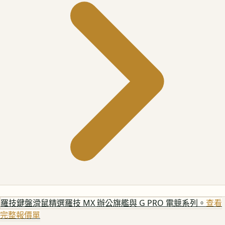
羅技鍵盤滑鼠
精選羅技 MX 辦公旗艦與 G PRO 電競系列。
查看
完整報價單