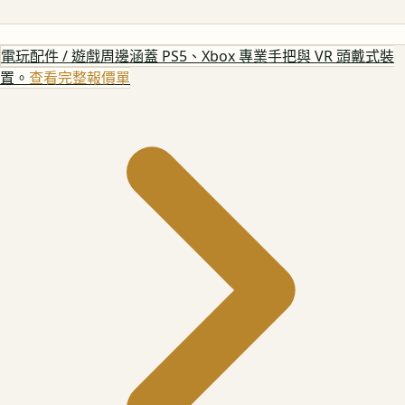
電玩配件 / 遊戲周邊
涵蓋 PS5、Xbox 專業手把與 VR 頭戴式裝
置。
查看完整報價單