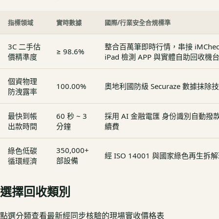
指標領域
實時數據
國際/行業安全合規標準
3C 二手估
整合百萬筆即時行情，串接 iMCheck - 
≥ 98.6%
價精準度
iPad 檢測 APP 與實體自助回收機
個資物理
100.00%
奧地利國防級 Securaze 數據抹除
防洩露率
最快到帳
60 秒 ~ 3
採用 AI 金融電匯 身份識別自動
出款時間
分鐘
續費
350,000+
綠色低碳
經 ISO 14001 與國家綠色再生
部設備
循環經濟
選擇回收類別
點選分類查看最新經同步核驗的現場實收價格表