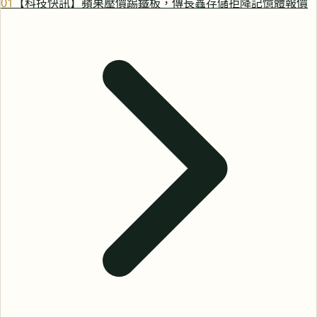
0
1
【科技快訊】蘋果壓價踢鐵板，傳長鑫存儲拒降記憶體報價