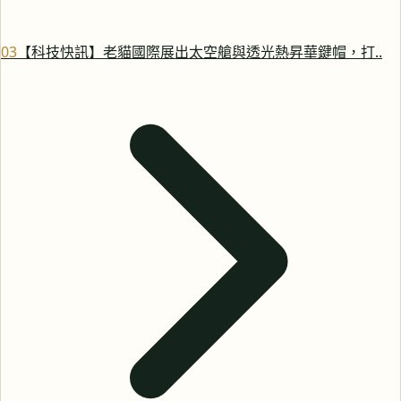
0
3
【科技快訊】老貓國際展出太空艙與透光熱昇華鍵帽，打..