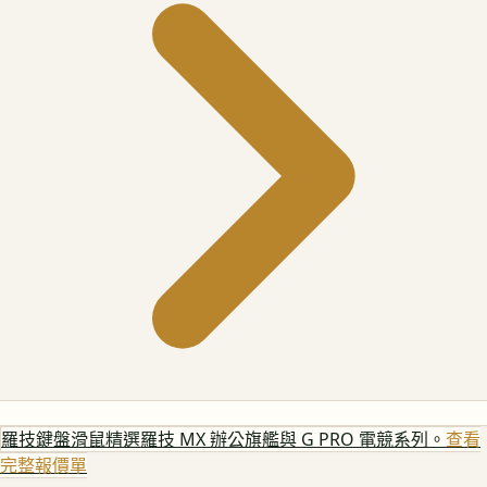
羅技鍵盤滑鼠
精選羅技 MX 辦公旗艦與 G PRO 電競系列。
查看
完整報價單