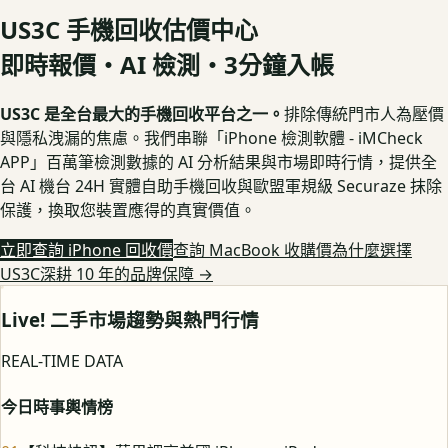
US3C 手機回收估價中心
即時報價・AI 檢測・3分鐘入帳
US3C 是全台最大的手機回收平台之一。
排除傳統門市人為壓價
與隱私洩漏的焦慮。我們串聯「iPhone 檢測軟體 - iMCheck
APP」百萬筆檢測數據的 AI 分析結果與市場即時行情，提供全
台 AI 機台 24H 實體自助手機回收與歐盟軍規級 Securaze 抹除
保護，換取您裝置應得的真實價值。
立即查詢 iPhone 回收價
查詢 MacBook 收購價
為什麼選擇
US3C深耕 10 年的品牌保障
→
Live! 二手市場趨勢與熱門行情
REAL-TIME DATA
今日時事輿情榜