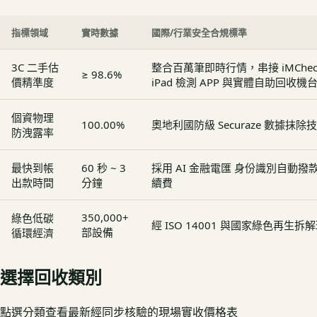
指標領域
實時數據
國際/行業安全合規標準
3C 二手估
整合百萬筆即時行情，串接 iMCheck - 
≥ 98.6%
價精準度
iPad 檢測 APP 與實體自助回收機
個資物理
100.00%
奧地利國防級 Securaze 數據抹除
防洩露率
最快到帳
60 秒 ~ 3
採用 AI 金融電匯 身份識別自動
出款時間
分鐘
續費
350,000+
綠色低碳
經 ISO 14001 與國家綠色再生
部設備
循環經濟
選擇回收類別
點選分類查看最新經同步核驗的現場實收價格表