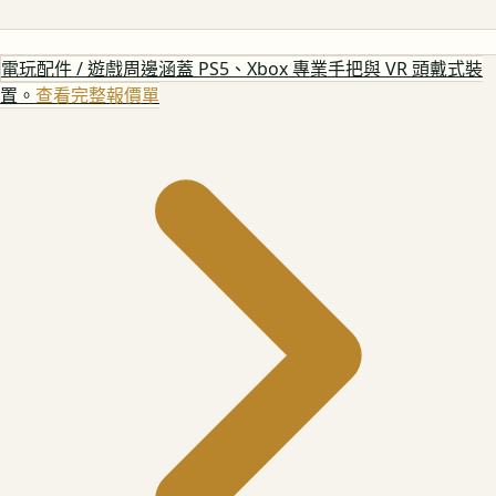
電玩配件 / 遊戲周邊
涵蓋 PS5、Xbox 專業手把與 VR 頭戴式裝
置。
查看完整報價單