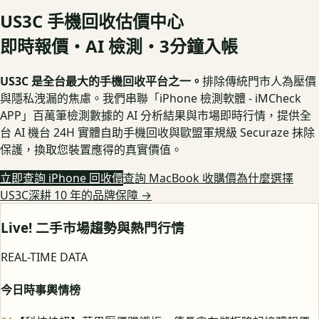
US3C 手機回收估價中心
即時報價・AI 檢測・3分鐘入帳
US3C 是全台最大的手機回收平台之一。
排除傳統門市人為壓價
與隱私洩漏的焦慮。我們串聯「iPhone 檢測軟體 - iMCheck
APP」百萬筆檢測數據的 AI 分析結果與市場即時行情，提供全
台 AI 機台 24H 實體自助手機回收與歐盟軍規級 Securaze 抹除
保護，換取您裝置應得的真實價值。
立即查詢 iPhone 回收價
查詢 MacBook 收購價
為什麼選擇
US3C深耕 10 年的品牌保障
→
Live! 二手市場趨勢與熱門行情
REAL-TIME DATA
今日時事輿情榜