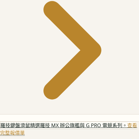
羅技鍵盤滑鼠
精選羅技 MX 辦公旗艦與 G PRO 電競系列。
查看
完整報價單