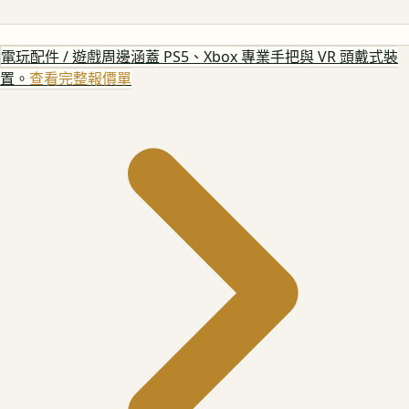
電玩配件 / 遊戲周邊
涵蓋 PS5、Xbox 專業手把與 VR 頭戴式裝
置。
查看完整報價單