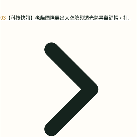
0
3
【科技快訊】老貓國際展出太空艙與透光熱昇華鍵帽，打..