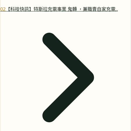
0
2
【科技快訊】特斯拉充電事業 鬼轉 ，兼職賣自家充電..