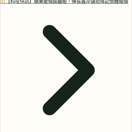
0
1
【科技快訊】蘋果壓價踢鐵板，傳長鑫存儲拒降記憶體報價