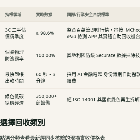
指標領域
實時數據
國際/行業安全合規標準
3C 二手估
整合百萬筆即時行情，串接 iMCheck - 
≥ 98.6%
價精準度
iPad 檢測 APP 與實體自助回收機
個資物理
100.00%
奧地利國防級 Securaze 數據抹除
防洩露率
最快到帳
60 秒 ~ 3
採用 AI 金融電匯 身份識別自動
出款時間
分鐘
續費
350,000+
綠色低碳
經 ISO 14001 與國家綠色再生
部設備
循環經濟
選擇回收類別
點選分類查看最新經同步核驗的現場實收價格表