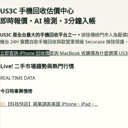
US3C 手機回收估價中心
即時報價・AI 檢測・3分鐘入帳
US3C 是全台最大的手機回收平台之一。
排除傳統門市人為壓價與隱
機台 24H 實體自助手機回收與歐盟軍規級 Securaze 抹除
立即查詢 iPhone 回收價
查詢 MacBook 收購價
為什麼選擇 US3
Live! 二手市場趨勢與熱門行情
REAL-TIME DATA
今日時事輿情榜
0
1
【科技快訊】蘋果調高美國 iPhone、iPad、..