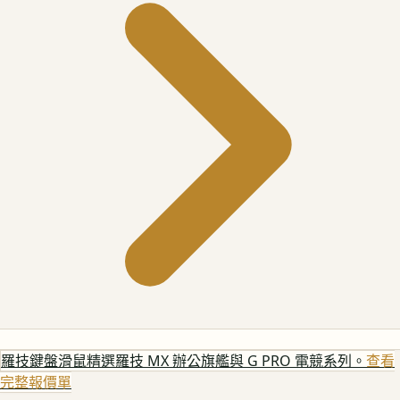
羅技鍵盤滑鼠
精選羅技 MX 辦公旗艦與 G PRO 電競系列。
查看
完整報價單