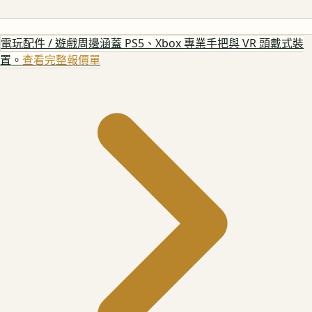
電玩配件 / 遊戲周邊
涵蓋 PS5、Xbox 專業手把與 VR 頭戴式裝
置。
查看完整報價單