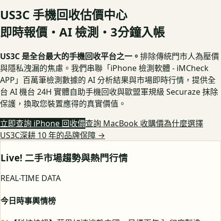
US3C 手機回收估價中心
即時報價・AI 檢測・3分鐘入帳
US3C 是全台最大的手機回收平台之一。
排除傳統門市人為壓價
與隱私洩漏的焦慮。我們串聯「iPhone 檢測軟體 - iMCheck
APP」百萬筆檢測數據的 AI 分析結果與市場即時行情，提供全
台 AI 機台 24H 實體自助手機回收與歐盟軍規級 Securaze 抹除
保護，換取您裝置應得的真實價值。
立即查詢 iPhone 回收價
查詢 MacBook 收購價
為什麼選擇
US3C深耕 10 年的品牌保障
→
Live! 二手市場趨勢與熱門行情
REAL-TIME DATA
今日時事輿情榜