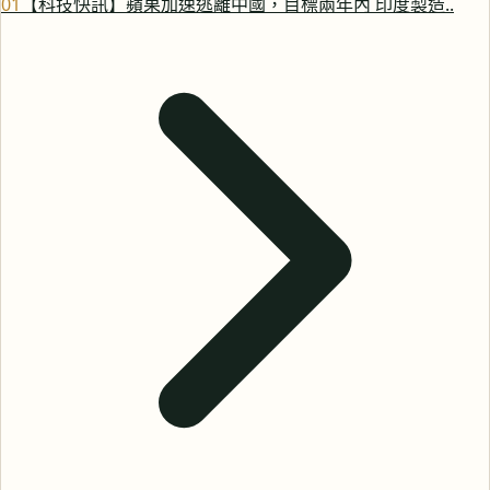
0
1
【科技快訊】蘋果加速逃離中國，目標兩年內 印度製造..