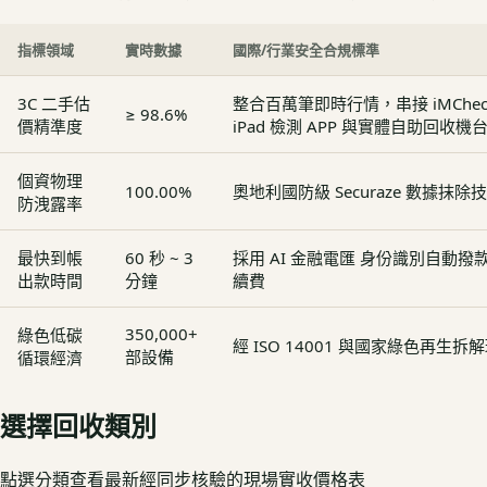
指標領域
實時數據
國際/行業安全合規標準
3C 二手估
整合百萬筆即時行情，串接 iMCheck - 
≥ 98.6%
價精準度
iPad 檢測 APP 與實體自助回收機
個資物理
100.00%
奧地利國防級 Securaze 數據抹除
防洩露率
最快到帳
60 秒 ~ 3
採用 AI 金融電匯 身份識別自動
出款時間
分鐘
續費
350,000+
綠色低碳
經 ISO 14001 與國家綠色再生
部設備
循環經濟
選擇回收類別
點選分類查看最新經同步核驗的現場實收價格表