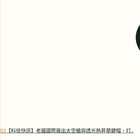
0
3
【科技快訊】老貓國際展出太空艙與透光熱昇華鍵帽，打..