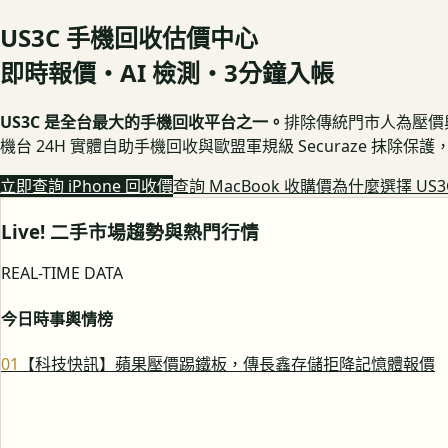
US3C 手機回收估價中心
即時報價・AI 檢測・3分鐘入帳
US3C 是全台最大的手機回收平台之一。
排除傳統門市人為壓價與隱
機台 24H 實體自助手機回收與歐盟軍規級 Securaze 抹除
立即查詢 iPhone 回收價
查詢 MacBook 收購價
為什麼選擇 US3
Live! 二手市場趨勢與熱門行情
REAL-TIME DATA
今日時事輿情榜
0
1
【科技快訊】蘋果壓價踢鐵板，傳長鑫存儲拒降記憶體報價