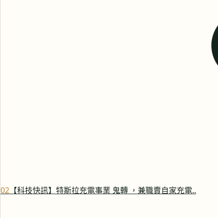
0
2
【科技快訊】特斯拉充電事業 鬼轉 ，兼職賣自家充電..