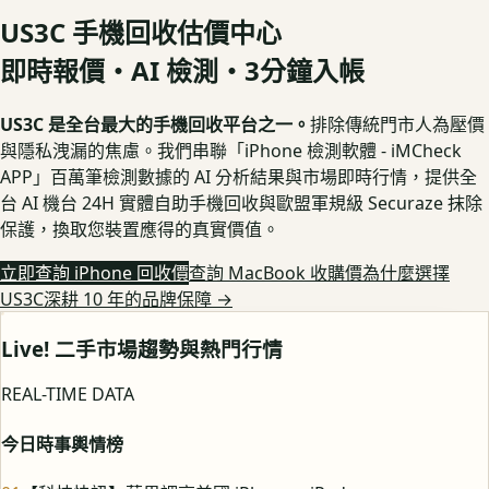
US3C 手機回收估價中心
即時報價・AI 檢測・3分鐘入帳
US3C 是全台最大的手機回收平台之一。
排除傳統門市人為壓價
與隱私洩漏的焦慮。我們串聯「iPhone 檢測軟體 - iMCheck
APP」百萬筆檢測數據的 AI 分析結果與市場即時行情，提供全
台 AI 機台 24H 實體自助手機回收與歐盟軍規級 Securaze 抹除
保護，換取您裝置應得的真實價值。
立即查詢 iPhone 回收價
查詢 MacBook 收購價
為什麼選擇
US3C深耕 10 年的品牌保障
→
Live! 二手市場趨勢與熱門行情
REAL-TIME DATA
今日時事輿情榜