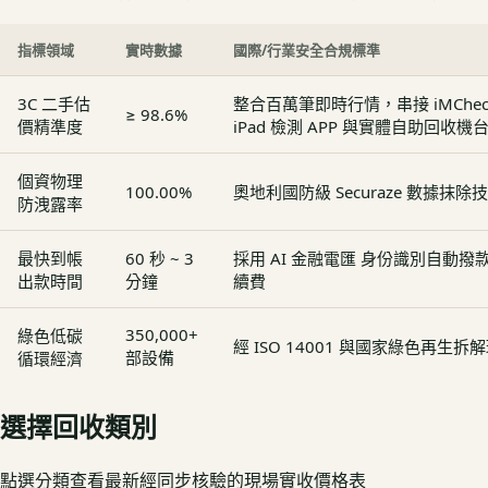
指標領域
實時數據
國際/行業安全合規標準
3C 二手估
整合百萬筆即時行情，串接 iMCheck - 
≥ 98.6%
價精準度
iPad 檢測 APP 與實體自助回收機
個資物理
100.00%
奧地利國防級 Securaze 數據抹除
防洩露率
最快到帳
60 秒 ~ 3
採用 AI 金融電匯 身份識別自動
出款時間
分鐘
續費
350,000+
綠色低碳
經 ISO 14001 與國家綠色再生
部設備
循環經濟
選擇回收類別
點選分類查看最新經同步核驗的現場實收價格表