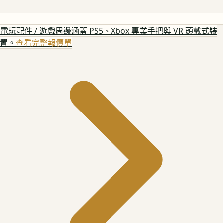
電玩配件 / 遊戲周邊
涵蓋 PS5、Xbox 專業手把與 VR 頭戴式裝
置。
查看完整報價單