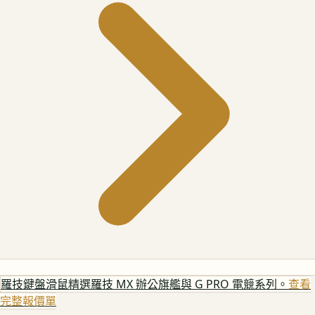
羅技鍵盤滑鼠
精選羅技 MX 辦公旗艦與 G PRO 電競系列。
查看
完整報價單