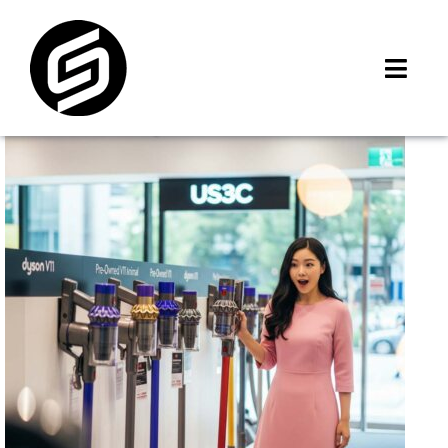
Skip
to
content
Toggl
Navig
首頁
門市據點
iMCheck APP
iPhone 回收價
線上商城
3C租賃
MSI 舊換新
最新資訊
聯絡我們