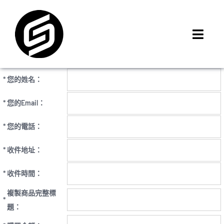
Skip
to
content
Toggl
Navig
首頁
*
您的姓名：
門市據點
iMCheck APP
*
您的Email：
iPhone 回收價
*
您的電話：
線上商城
*
收件地址：
3C租賃
*
收件時間：
MSI 舊換新
複製商品完整標
最新資訊
*
題：
聯絡我們