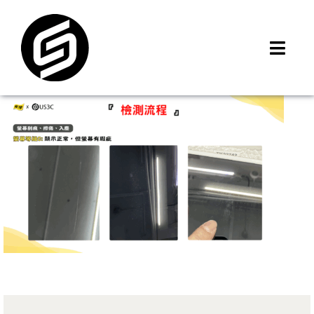
Skip
to
content
Toggl
Navig
首頁
門市據點
iMCheck APP
iPhone 回收價
線上商城
3C租賃
MSI 舊換新
最新資訊
聯絡我們