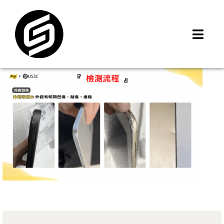
Skip
to
content
Toggl
Navig
首頁
門市據點
iMCheck APP
iPhone 回收價
線上商城
3C租賃
MSI 舊換新
最新資訊
聯絡我們