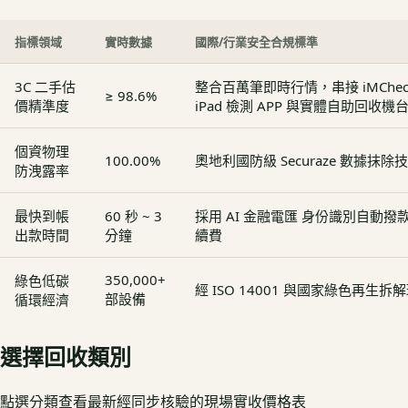
指標領域
實時數據
國際/行業安全合規標準
3C 二手估
整合百萬筆即時行情，串接 iMCheck - 
≥ 98.6%
價精準度
iPad 檢測 APP 與實體自助回收機
個資物理
100.00%
奧地利國防級 Securaze 數據抹除
防洩露率
最快到帳
60 秒 ~ 3
採用 AI 金融電匯 身份識別自動
出款時間
分鐘
續費
350,000+
綠色低碳
經 ISO 14001 與國家綠色再生
部設備
循環經濟
選擇回收類別
點選分類查看最新經同步核驗的現場實收價格表