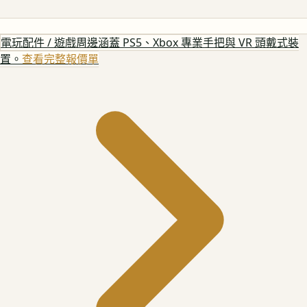
電玩配件 / 遊戲周邊
涵蓋 PS5、Xbox 專業手把與 VR 頭戴式裝
置。
查看完整報價單