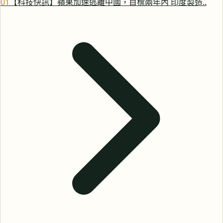
0
1
【科技快訊】蘋果加速逃離中國，目標兩年內 印度製造..