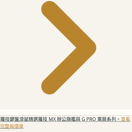
羅技鍵盤滑鼠
精選羅技 MX 辦公旗艦與 G PRO 電競系列。
查看
完整報價單