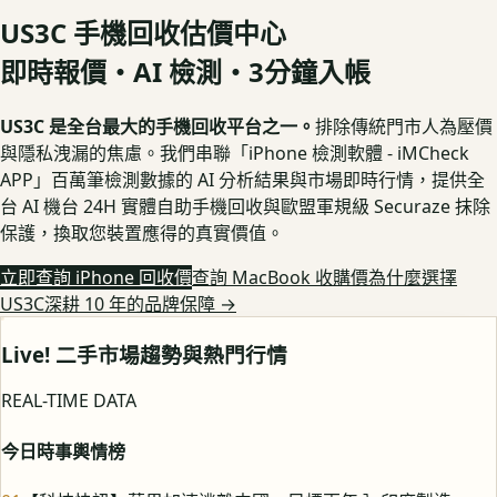
US3C 手機回收估價中心
即時報價・AI 檢測・3分鐘入帳
US3C 是全台最大的手機回收平台之一。
排除傳統門市人為壓價
與隱私洩漏的焦慮。我們串聯「iPhone 檢測軟體 - iMCheck
APP」百萬筆檢測數據的 AI 分析結果與市場即時行情，提供全
台 AI 機台 24H 實體自助手機回收與歐盟軍規級 Securaze 抹除
保護，換取您裝置應得的真實價值。
立即查詢 iPhone 回收價
查詢 MacBook 收購價
為什麼選擇
US3C深耕 10 年的品牌保障
→
Live! 二手市場趨勢與熱門行情
REAL-TIME DATA
今日時事輿情榜